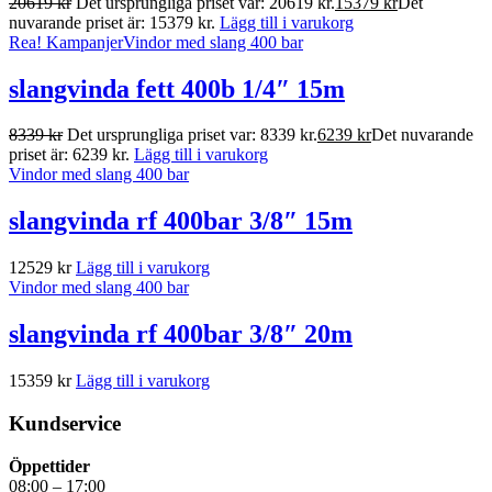
20619
kr
Det ursprungliga priset var: 20619 kr.
15379
kr
Det
nuvarande priset är: 15379 kr.
Lägg till i varukorg
Rea!
Kampanjer
Vindor med slang 400 bar
slangvinda fett 400b 1/4″ 15m
8339
kr
Det ursprungliga priset var: 8339 kr.
6239
kr
Det nuvarande
priset är: 6239 kr.
Lägg till i varukorg
Vindor med slang 400 bar
slangvinda rf 400bar 3/8″ 15m
12529
kr
Lägg till i varukorg
Vindor med slang 400 bar
slangvinda rf 400bar 3/8″ 20m
15359
kr
Lägg till i varukorg
Kundservice
Öppettider
08:00 – 17:00