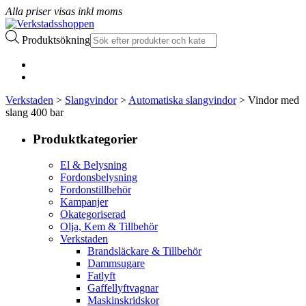
Alla priser visas inkl moms
Produktsökning
Verkstaden
>
Slangvindor
>
Automatiska slangvindor
> Vindor med
slang 400 bar
Produktkategorier
El & Belysning
Fordonsbelysning
Fordonstillbehör
Kampanjer
Okategoriserad
Olja, Kem & Tillbehör
Verkstaden
Brandsläckare & Tillbehör
Dammsugare
Fatlyft
Gaffellyftvagnar
Maskinskridskor