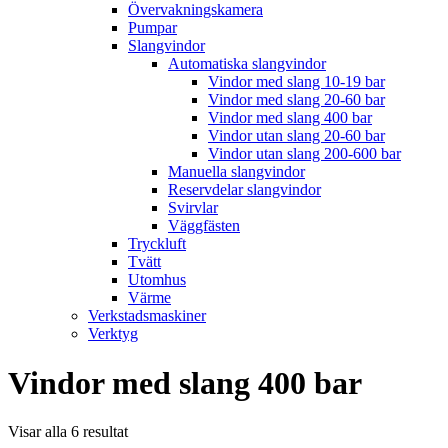
Övervakningskamera
Pumpar
Slangvindor
Automatiska slangvindor
Vindor med slang 10-19 bar
Vindor med slang 20-60 bar
Vindor med slang 400 bar
Vindor utan slang 20-60 bar
Vindor utan slang 200-600 bar
Manuella slangvindor
Reservdelar slangvindor
Svirvlar
Väggfästen
Tryckluft
Tvätt
Utomhus
Värme
Verkstadsmaskiner
Verktyg
Vindor med slang 400 bar
Visar alla 6 resultat