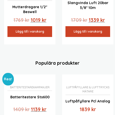
Slangvinda Luft 20bar
Mutterdragare 1/2″
3/8″ 10m
Beswell
Det
Det
Det
Det
1769
kr
1019
kr
1709
kr
1339
kr
ursprungliga
nuvarande
ursprungliga
nuva
priset
priset
priset
prise
Lägg till i varukorg
Lägg till i varukorg
var:
är:
var:
är:
1769 kr.
1019 kr.
1709 kr.
1339 k
Populära produkter
Rea!
BATTERITESTARE
KAMPANJER
LUFTPÅFYLLARE & LUFTTRYCKS
MÄTARE
Batteritestare Sts600
Luftpåfyllare Pcl Analog
Det
Det
1409
kr
1139
kr
1839
kr
ursprungliga
nuvarande