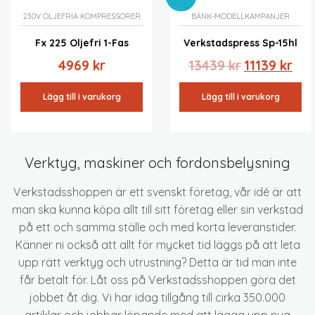
230V OLJEFRIA KOMPRESSORER
BÄNK-MODELL
KAMPANJER
Fx 225 Oljefri 1-Fas
Verkstadspress Sp-15hl
Det
Det
4969
kr
13439
kr
11139
kr
ursprungliga
nuv
priset
pris
Lägg till i varukorg
Lägg till i varukorg
var:
är:
13439 kr.
11139
Verktyg, maskiner och fordonsbelysning
Verkstadsshoppen är ett svenskt företag, vår idé är att
man ska kunna köpa allt till sitt företag eller sin verkstad
på ett och samma ställe och med korta leveranstider.
Känner ni också att allt för mycket tid läggs på att leta
upp rätt verktyg och utrustning? Detta är tid man inte
får betalt för. Låt oss på Verkstadsshoppen göra det
jobbet åt dig. Vi har idag tillgång till cirka 350.000