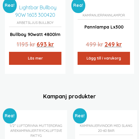
Rea!
Rea!
KAMPANJER
PANNLAMPOR
ARBETSLJUS BULLBOY
Pannlampa Lx300
Bullboy 90watt 4800lm
1195
kr
693
kr
499
kr
249
kr
Läs mer
Lägg till i varukorg
Kampanj produkter
Rea!
Rea!
1/2" LUFTDRIVNA MUTTERDRAG
KAMPANJER
VINDOR MED SLANG
ARE
KAMPANJER
TRYCKLUFTSVE
20-60 BAR
RKTYG