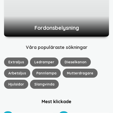
Fordonsbelysning
Våra populäraste sökningar
Extraljus
Ledramper
Dieselkanon
Arbetsljus
Pannlampa
Mutterdragare
Hjulsidor
Slangvinda
Mest klickade