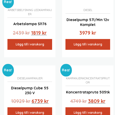
Rea!
ARBETSBELYSNING LED
KAMPANJ
DIESEL
ER
Dieselpump 57l/min 12v
Arbetslampa Sl176
Komplet
Det
Det
2439
kr
1819
kr
3979
kr
ursprungliga
nuvarande
priset
priset
Lägg till i varukorg
Lägg till i varukorg
var:
är:
2439 kr.
1819 kr.
Rea!
Rea!
DIESEL
KAMPANJER
KAMPANJER
KONCENTRATSPRUT
OR
Dieselpump Cube 55
Koncentratspruta 505tk
230 V
Det
Det
Det
Det
10929
kr
6739
kr
4749
kr
3809
kr
ursprungliga
nuvarande
ursprungliga
nuva
priset
priset
priset
prise
Lägg till i varukorg
Lägg till i varukorg