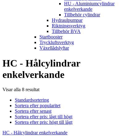
HU - Aluminiumcylindrar
enkelverkande
Tillbehör cylindrar
Hydraulpumpar
Riktningsverktyg
Tillbehör BVA
Startbooster
Tryckluftsverktyg
Växellådslyftar
HC - Hålcylindrar
enkelverkande
Visar alla 8 resultat
Standardsortering
Sortera efter popularitet
Sortera efter senast
Sortera efter pris: lågt till högt
Sortera efter pris: högt till lågt
HC - Hålcylindrar enkelverkande