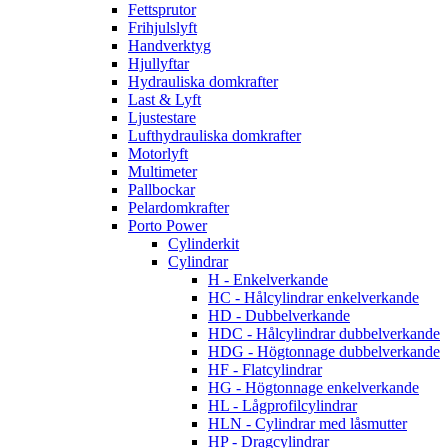
Fettsprutor
Frihjulslyft
Handverktyg
Hjullyftar
Hydrauliska domkrafter
Last & Lyft
Ljustestare
Lufthydrauliska domkrafter
Motorlyft
Multimeter
Pallbockar
Pelardomkrafter
Porto Power
Cylinderkit
Cylindrar
H - Enkelverkande
HC - Hålcylindrar enkelverkande
HD - Dubbelverkande
HDC - Hålcylindrar dubbelverkande
HDG - Högtonnage dubbelverkande
HF - Flatcylindrar
HG - Högtonnage enkelverkande
HL - Lågprofilcylindrar
HLN - Cylindrar med låsmutter
HP - Dragcylindrar