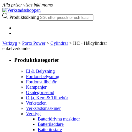
Alla priser visas inkl moms
Produktsökning
Verktyg
>
Porto Power
>
Cylindrar
> HC - Hålcylindrar
enkelverkande
Produktkategorier
El & Belysning
Fordonsbelysning
Fordonstillbehör
Kampanjer
Okategoriserad
Olja, Kem & Tillbehör
Verkstaden
Verkstadsmaskiner
Verktyg
Batteridrivna maskiner
Batteriladdare
Batteritestare