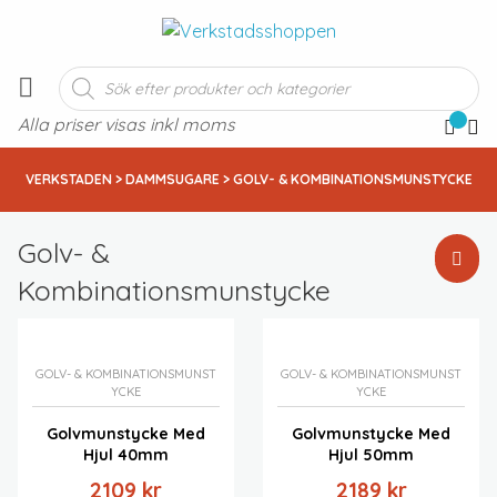
Produktsökning
Alla priser visas inkl moms
VERKSTADEN
>
DAMMSUGARE
> GOLV- & KOMBINATIONSMUNSTYCKE
Golv- &
Kombinationsmunstycke
Standardsortering
Sortera efter popularitet
Sortera efter senast
GOLV- & KOMBINATIONSMUNST
GOLV- & KOMBINATIONSMUNST
Sortera efter pris: lågt till högt
YCKE
YCKE
Sortera efter pris: högt till lågt
Golvmunstycke Med
Golvmunstycke Med
Hjul 40mm
Hjul 50mm
2109
kr
2189
kr