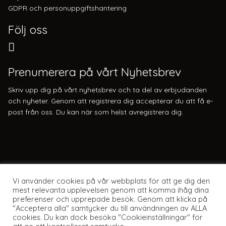
GDPR och personuppgiftshantering
Följ oss
Prenumerera på vårt Nyhetsbrev
Skriv upp dig på vårt nyhetsbrev och ta del av erbjudanden
och nyheter. Genom att registrera dig accepterar du att få e-
post från oss. Du kan när som helst avregistrera dig.
Vi använder cookies på vår webbplats för att ge dig den
mest relevanta upplevelsen genom att komma ihåg dina
preferenser och upprepade besök. Genom att klicka på
"Acceptera alla" samtycker du till användningen av ALLA
cookies. Du kan dock besöka "Cookieinställningar" för