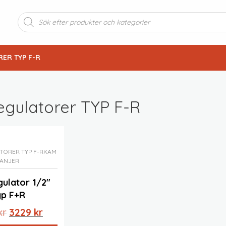
Produktsökning
ER TYP F-R
regulatorer TYP F-R
TORER TYP F-R
KAM
ANJER
gulator 1/2″
p F+r
Det
Det
kr
3229
kr
ursprungliga
nuvarande