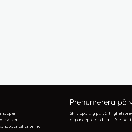
Prenumerera på v
shoppen
Skriv upp dig på vårt nyhetsbre
ansvillkor
dig accepterar du att få e-post 
onuppgiftshantering