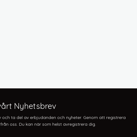
årt Nyhetsbrev
v och ta del av erbjudanden och nyheter. Genom att registrera
från oss. Du kan när som helst avregistrera dig.