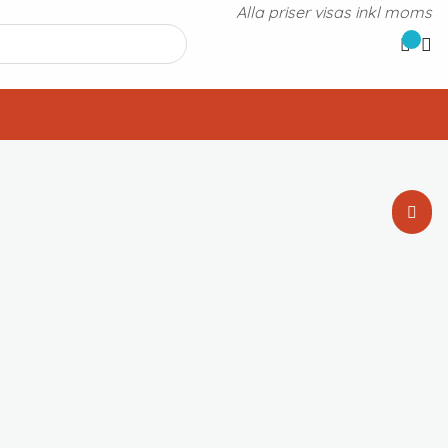
Alla priser visas inkl moms
Standardsortering
Sortera efter popularitet
Sortera efter senast
Sortera efter pris: lågt till högt
Sortera efter pris: högt till lågt