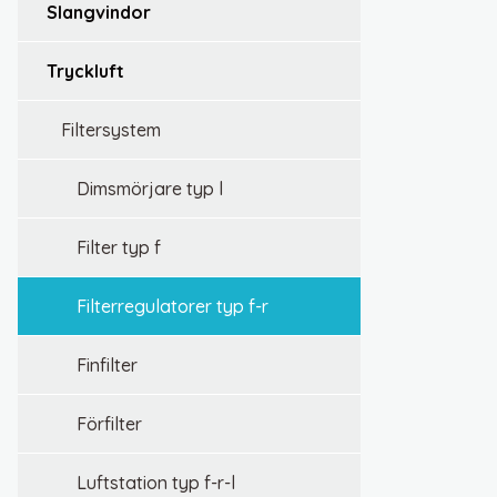
slangvindor
tryckluft
filtersystem
dimsmörjare typ l
filter typ f
filterregulatorer typ f-r
finfilter
förfilter
luftstation typ f-r-l