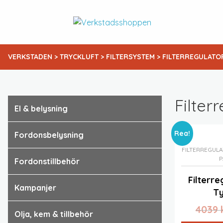
VERKSTADEN
>
TRYCKLUFT
>
FILTERSYSTEM
> FILTERREGULATOR
Filter
el & belysning
Rea!
fordonsbelysning
FILTERREGULA
P
fordonstillbehör
Filterre
kampanjer
Ty
4039
olja, kem & tillbehör