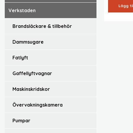
Lägg ti
verkstaden
brandsläckare & tillbehör
dammsugare
fatlyft
gaffellyftvagnar
maskinskridskor
övervakningskamera
pumpar