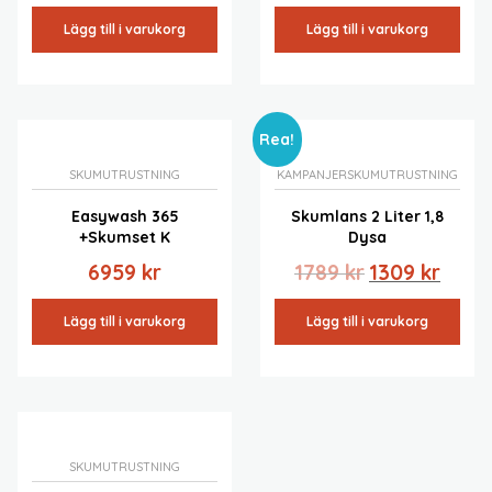
Lägg till i varukorg
Lägg till i varukorg
Rea!
SKUMUTRUSTNING
KAMPANJER
SKUMUTRUSTNING
Easywash 365
Skumlans 2 Liter 1,8
+skumset K
Dysa
Det
Det
6959
kr
1789
kr
1309
kr
ursprungliga
nuvar
priset
priset
Lägg till i varukorg
Lägg till i varukorg
var:
är:
1789 kr.
1309 kr
SKUMUTRUSTNING