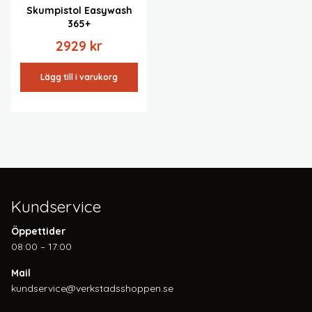
Skumpistol Easywash
365+
2929
kr
Lägg till i varukorg
Kundservice
Öppettider
08:00 – 17:00
Mail
kundservice@verkstadsshoppen.se