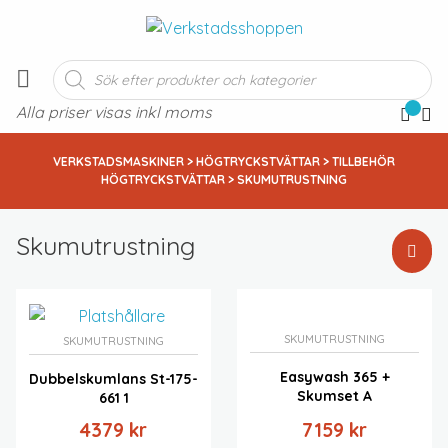
Produktsökning
Alla priser visas inkl moms
VERKSTADSMASKINER
>
HÖGTRYCKSTVÄTTAR
>
TILLBEHÖR
HÖGTRYCKSTVÄTTAR
> SKUMUTRUSTNING
Skumutrustning
Standardsortering
Sortera efter popularitet
Sortera efter senast
SKUMUTRUSTNING
SKUMUTRUSTNING
Sortera efter pris: lågt till högt
Easywash 365 +
Dubbelskumlans St-175-
Sortera efter pris: högt till lågt
Skumset A
661 1
4379
kr
7159
kr