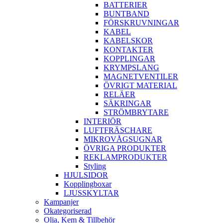
BATTERIER
BUNTBAND
FÖRSKRUVNINGAR
KABEL
KABELSKOR
KONTAKTER
KOPPLINGAR
KRYMPSLANG
MAGNETVENTILER
ÖVRIGT MATERIAL
RELÄER
SÄKRINGAR
STRÖMBRYTARE
INTERIÖR
LUFTFRÄSCHARE
MIKROVÅGSUGNAR
ÖVRIGA PRODUKTER
REKLAMPRODUKTER
Styling
HJULSIDOR
Kopplingboxar
LJUSSKYLTAR
Kampanjer
Okategoriserad
Olja, Kem & Tillbehör