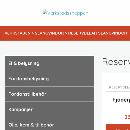
VERKSTADEN
>
SLANGVINDOR
> RESERVDELAR SLANGVINDOR
Reserv
el & belysning
fordonsbelysning
RESERVDEL
fordonstillbehör
Fjäder
kampanjer
2
olja, kem & tillbehör