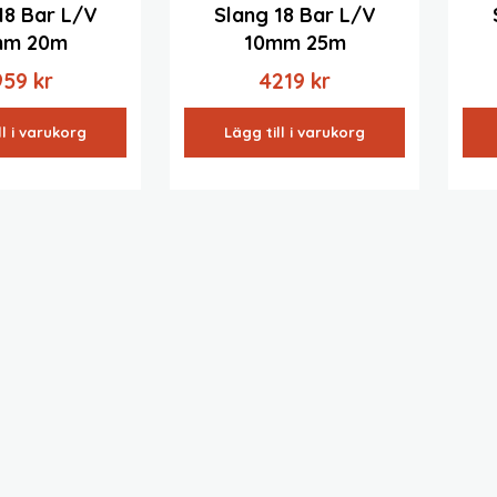
18 Bar L/v
Slang 18 Bar L/v
mm 20m
10mm 25m
959
kr
4219
kr
ll i varukorg
Lägg till i varukorg