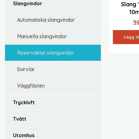
slangvindor
Slang 
10
automatiska slangvindor
3
manuella slangvindor
Lägg ti
reservdelar slangvindor
svirvlar
väggfästen
tryckluft
tvätt
utomhus