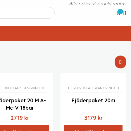
Alla priser visas inkl moms
Standardsortering
Sortera efter popularitet
Sortera efter senast
SERVDELAR SLANGVINDOR
RESERVDELAR SLANGVINDOR
Sortera efter pris: lågt till högt
äderpaket 20 M A-
Fjäderpaket 20m
Sortera efter pris: högt till lågt
Mc-V 18bar
2719
kr
3179
kr