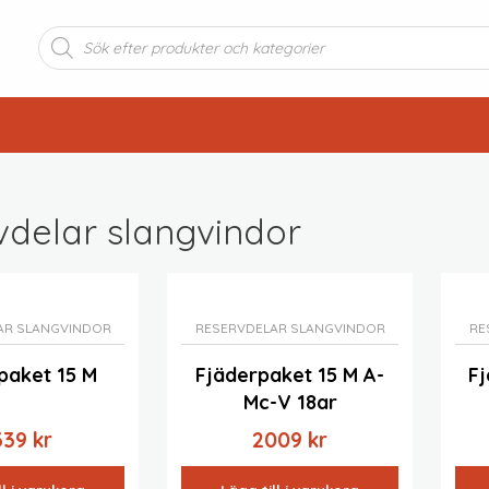
Produktsökning
delar slangvindor
AR SLANGVINDOR
RESERVDELAR SLANGVINDOR
RE
paket 15 M
Fjäderpaket 15 M A-
Fj
Mc-V 18ar
339
kr
2009
kr