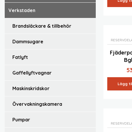
Lägg ti
verkstaden
brandsläckare & tillbehör
RESERVDEL
dammsugare
Fjäderp
fatlyft
Bg
5
gaffellyftvagnar
Lägg ti
maskinskridskor
övervakningskamera
pumpar
RESERVDEL