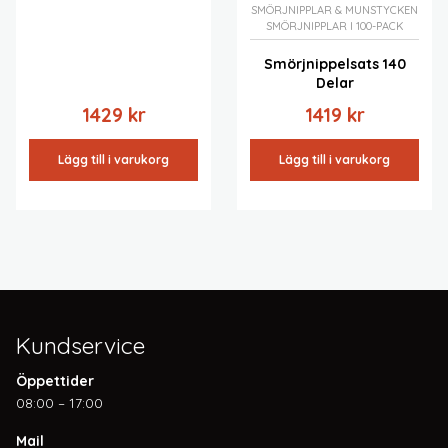
SMÖRJNIPPLAR & MUNSTYCKEN
SMÖRJNIPPLAR I 100-PACK
Smörjnippelsats 140
Delar
1429
kr
1419
kr
Lägg till i varukorg
Lägg till i varukorg
Kundservice
Öppettider
08:00 – 17:00
Mail