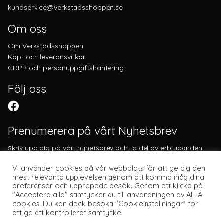
kundservice@verkstadsshoppen.se
Om oss
Om Verkstadsshoppen
Köp- och leveransvillkor
GDPR och personuppgiftshantering
Följ oss
Prenumerera på vårt Nyhetsbrev
Skriv upp dig på vårt nyhetsbrev och ta del av erbjudanden
och nyheter. Genom att registrera dig accepterar du att få e-
Vi använder cookies på vår webbplats för att ge dig den
post från oss. Du kan när som helst avregistrera dig.
mest relevanta upplevelsen genom att komma ihåg dina
preferenser och upprepade besök. Genom att klicka på
"Acceptera alla" samtycker du till användningen av ALLA
cookies. Du kan dock besöka "Cookieinställningar" för
att ge ett kontrollerat samtycke.
Webbplats av Knockout Webbyrå