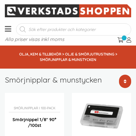
Produktsökning
Alla priser visas inkl moms
OLJA, KEM & TILLBEHÖR
>
OLJE & SMÖRJUTRUSTNING
>
SMÖRJNIPPLAR & MUNSTYCKEN
Smörjnipplar & munstycken
Standardsortering
Sortera efter popularitet
Sortera efter senast
SMÖRJNIPPLAR I 100-PACK
Sortera efter pris: lågt till högt
Smörjnippel 1/8″ 90°
Sortera efter pris: högt till lågt
/100st