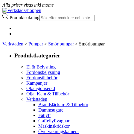
Alla priser visas inkl moms
Produktsökning
Verkstaden
>
Pumpar
>
Smörjpumpar
> Smörjpumpar
Produktkategorier
El & Belysning
Fordonsbelysning
Fordonstillbehör
Kampanjer
Okategoriserad
Olja, Kem & Tillbehör
Verkstaden
Brandsläckare & Tillbehör
Dammsugare
Fatlyft
Gaffellyftvagnar
Maskinskridskor
Övervakningskamera