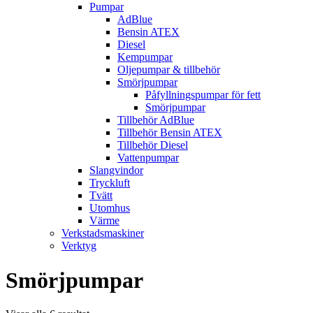
Pumpar
AdBlue
Bensin ATEX
Diesel
Kempumpar
Oljepumpar & tillbehör
Smörjpumpar
Påfyllningspumpar för fett
Smörjpumpar
Tillbehör AdBlue
Tillbehör Bensin ATEX
Tillbehör Diesel
Vattenpumpar
Slangvindor
Tryckluft
Tvätt
Utomhus
Värme
Verkstadsmaskiner
Verktyg
Smörjpumpar