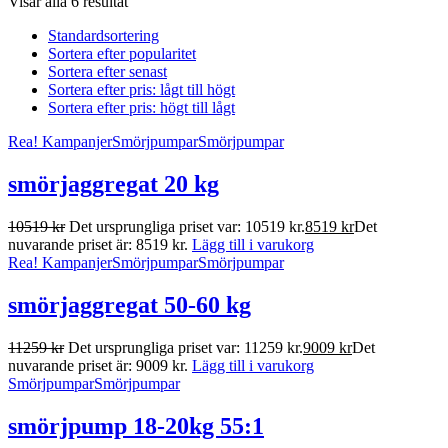
Visar alla 6 resultat
Standardsortering
Sortera efter popularitet
Sortera efter senast
Sortera efter pris: lågt till högt
Sortera efter pris: högt till lågt
Rea!
Kampanjer
Smörjpumpar
Smörjpumpar
smörjaggregat 20 kg
10519
kr
Det ursprungliga priset var: 10519 kr.
8519
kr
Det
nuvarande priset är: 8519 kr.
Lägg till i varukorg
Rea!
Kampanjer
Smörjpumpar
Smörjpumpar
smörjaggregat 50-60 kg
11259
kr
Det ursprungliga priset var: 11259 kr.
9009
kr
Det
nuvarande priset är: 9009 kr.
Lägg till i varukorg
Smörjpumpar
Smörjpumpar
smörjpump 18-20kg 55:1