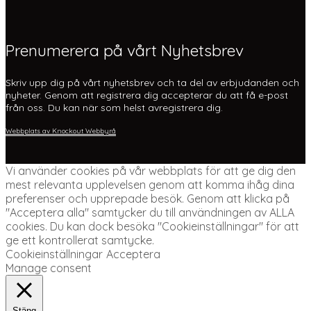
Prenumerera på vårt Nyhetsbrev
Skriv upp dig på vårt nyhetsbrev och ta del av erbjudanden och
nyheter. Genom att registrera dig accepterar du att få e-post
från oss. Du kan när som helst avregistrera dig.
Webbplats av Knockout Webbyrå
Vi använder cookies på vår webbplats för att ge dig den
mest relevanta upplevelsen genom att komma ihåg dina
preferenser och upprepade besök. Genom att klicka på
"Acceptera alla" samtycker du till användningen av ALLA
cookies. Du kan dock besöka "Cookieinställningar" för att
ge ett kontrollerat samtycke.
Cookieinställningar
Acceptera
Manage consent
Stäng