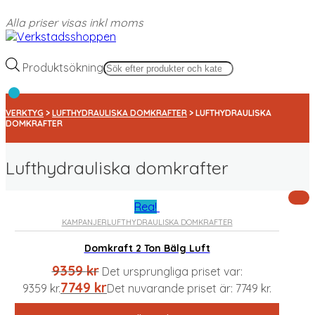
Alla priser visas inkl moms
Produktsökning
VERKTYG
>
LUFTHYDRAULISKA DOMKRAFTER
> LUFTHYDRAULISKA
DOMKRAFTER
Lufthydrauliska domkrafter
Rea!
KAMPANJER
LUFTHYDRAULISKA DOMKRAFTER
Standardsortering
Sortera efter popularitet
Domkraft 2 Ton Bälg Luft
Sortera efter senast
9359
kr
Sortera efter pris: lågt till högt
Det ursprungliga priset var:
Sortera efter pris: högt till lågt
7749
kr
9359 kr.
Det nuvarande priset är: 7749 kr.