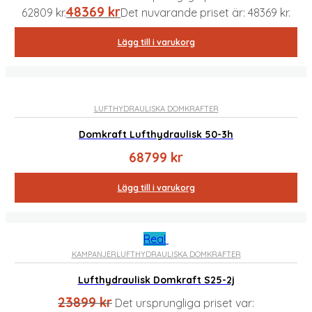
48369
kr
62809 kr.
Det nuvarande priset är: 48369 kr.
Lägg till i varukorg
LUFTHYDRAULISKA DOMKRAFTER
Domkraft Lufthydraulisk 50-3h
68799
kr
Lägg till i varukorg
Rea!
KAMPANJER
LUFTHYDRAULISKA DOMKRAFTER
Lufthydraulisk Domkraft S25-2j
23899
kr
Det ursprungliga priset var: