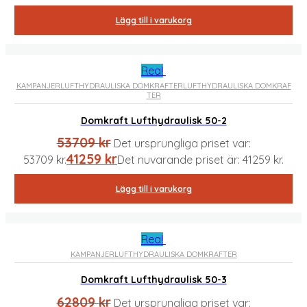
Lägg till i varukorg
Rea!
KAMPANJER
LUFTHYDRAULISKA DOMKRAFTER
LUFTHYDRAULISKA DOMKRAF
TER
Domkraft Lufthydraulisk 50-2
53709
kr
Det ursprungliga priset var:
41259
kr
53709 kr.
Det nuvarande priset är: 41259 kr.
Lägg till i varukorg
Rea!
KAMPANJER
LUFTHYDRAULISKA DOMKRAFTER
Domkraft Lufthydraulisk 50-3
62809
kr
Det ursprungliga priset var: