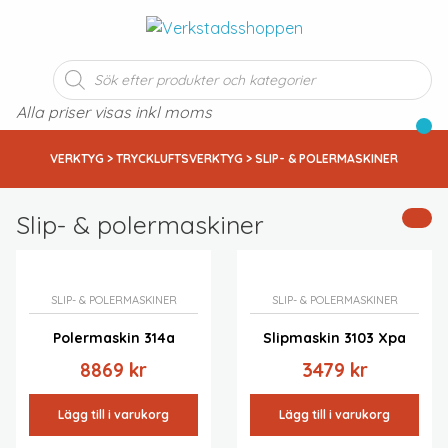
Produktsökning
Alla priser visas inkl moms
VERKTYG
>
TRYCKLUFTSVERKTYG
> SLIP- & POLERMASKINER
Slip- & polermaskiner
Standardsortering
Sortera efter popularitet
SLIP- & POLERMASKINER
SLIP- & POLERMASKINER
Sortera efter senast
Sortera efter pris: lågt till högt
Polermaskin 314a
Slipmaskin 3103 Xpa
Sortera efter pris: högt till lågt
8869
kr
3479
kr
Lägg till i varukorg
Lägg till i varukorg