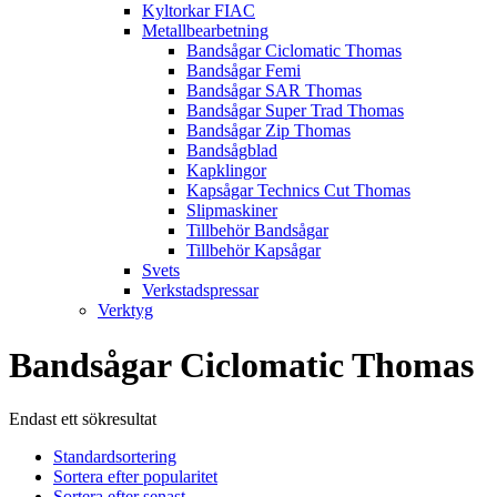
Kyltorkar FIAC
Metallbearbetning
Bandsågar Ciclomatic Thomas
Bandsågar Femi
Bandsågar SAR Thomas
Bandsågar Super Trad Thomas
Bandsågar Zip Thomas
Bandsågblad
Kapklingor
Kapsågar Technics Cut Thomas
Slipmaskiner
Tillbehör Bandsågar
Tillbehör Kapsågar
Svets
Verkstadspressar
Verktyg
Bandsågar Ciclomatic Thomas
Endast ett sökresultat
Standardsortering
Sortera efter popularitet
Sortera efter senast