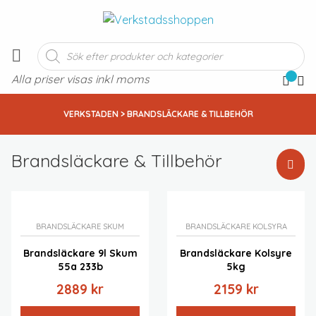
Produktsökning
Alla priser visas inkl moms
VERKSTADEN
> BRANDSLÄCKARE & TILLBEHÖR
Brandsläckare & Tillbehör
Standardsortering
Sortera efter popularitet
Sortera efter senast
BRANDSLÄCKARE SKUM
BRANDSLÄCKARE KOLSYRA
Sortera efter pris: lågt till högt
Brandsläckare 9l Skum
Brandsläckare Kolsyre
Sortera efter pris: högt till lågt
55a 233b
5kg
2889
kr
2159
kr