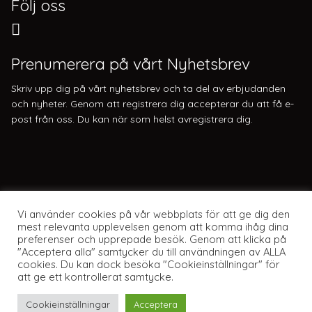
Följ oss
Prenumerera på vårt Nyhetsbrev
Skriv upp dig på vårt nyhetsbrev och ta del av erbjudanden
och nyheter. Genom att registrera dig accepterar du att få e-
post från oss. Du kan när som helst avregistrera dig.
Vi använder cookies på vår webbplats för att ge dig den
mest relevanta upplevelsen genom att komma ihåg dina
preferenser och upprepade besök. Genom att klicka på
"Acceptera alla" samtycker du till användningen av ALLA
cookies. Du kan dock besöka "Cookieinställningar" för
att ge ett kontrollerat samtycke.
Webbplats av Knockout Webbyrå
Cookieinställningar
Acceptera