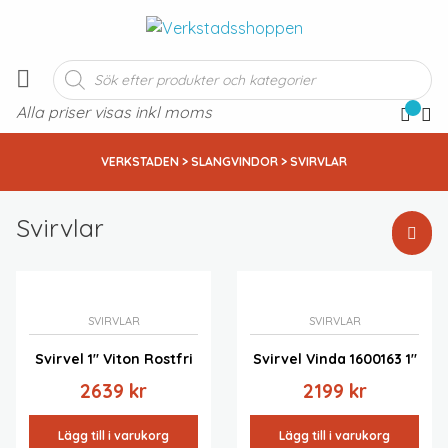
Produktsökning
Alla priser visas inkl moms
VERKSTADEN
>
SLANGVINDOR
> SVIRVLAR
Svirvlar
Standardsortering
Sortera efter popularitet
Sortera efter senast
SVIRVLAR
SVIRVLAR
Sortera efter pris: lågt till högt
Svirvel 1″ Viton Rostfri
Svirvel Vinda 1600163 1″
Sortera efter pris: högt till lågt
2639
kr
2199
kr
Lägg till i varukorg
Lägg till i varukorg