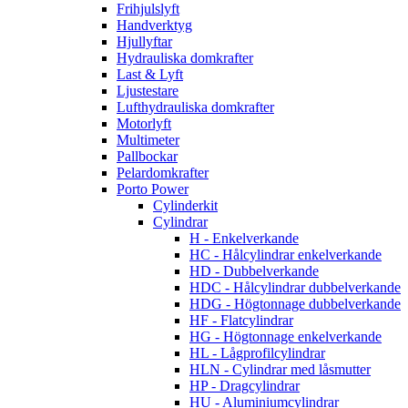
Frihjulslyft
Handverktyg
Hjullyftar
Hydrauliska domkrafter
Last & Lyft
Ljustestare
Lufthydrauliska domkrafter
Motorlyft
Multimeter
Pallbockar
Pelardomkrafter
Porto Power
Cylinderkit
Cylindrar
H - Enkelverkande
HC - Hålcylindrar enkelverkande
HD - Dubbelverkande
HDC - Hålcylindrar dubbelverkande
HDG - Högtonnage dubbelverkande
HF - Flatcylindrar
HG - Högtonnage enkelverkande
HL - Lågprofilcylindrar
HLN - Cylindrar med låsmutter
HP - Dragcylindrar
HU - Aluminiumcylindrar