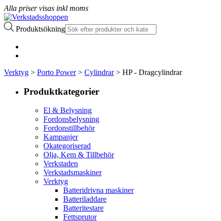
Alla priser visas inkl moms
Produktsökning
Verktyg
>
Porto Power
>
Cylindrar
> HP - Dragcylindrar
Produktkategorier
El & Belysning
Fordonsbelysning
Fordonstillbehör
Kampanjer
Okategoriserad
Olja, Kem & Tillbehör
Verkstaden
Verkstadsmaskiner
Verktyg
Batteridrivna maskiner
Batteriladdare
Batteritestare
Fettsprutor