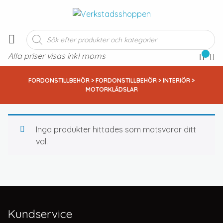
Produktsökning
Alla priser visas inkl moms
FORDONSTILLBEHÖR
>
FORDONSTILLBEHÖR
>
INTERIÖR
>
MOTORKLÄDSLAR
Inga produkter hittades som motsvarar ditt
val.
Kundservice