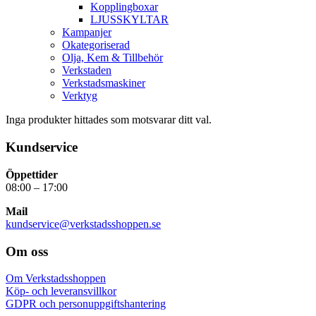
Kopplingboxar
LJUSSKYLTAR
Kampanjer
Okategoriserad
Olja, Kem & Tillbehör
Verkstaden
Verkstadsmaskiner
Verktyg
Inga produkter hittades som motsvarar ditt val.
Kundservice
Öppettider
08:00 – 17:00
Mail
kundservice@verkstadsshoppen.se
Om oss
Om Verkstadsshoppen
Köp- och leveransvillkor
GDPR och personuppgiftshantering