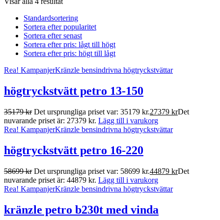
Visar alla 4 resultat
Standardsortering
Sortera efter popularitet
Sortera efter senast
Sortera efter pris: lågt till högt
Sortera efter pris: högt till lågt
Rea!
Kampanjer
Kränzle bensindrivna högtryckstvättar
högtryckstvätt petro 13-150
35179
kr
Det ursprungliga priset var: 35179 kr.
27379
kr
Det
nuvarande priset är: 27379 kr.
Lägg till i varukorg
Rea!
Kampanjer
Kränzle bensindrivna högtryckstvättar
högtryckstvätt petro 16-220
58699
kr
Det ursprungliga priset var: 58699 kr.
44879
kr
Det
nuvarande priset är: 44879 kr.
Lägg till i varukorg
Rea!
Kampanjer
Kränzle bensindrivna högtryckstvättar
kränzle petro b230t med vinda