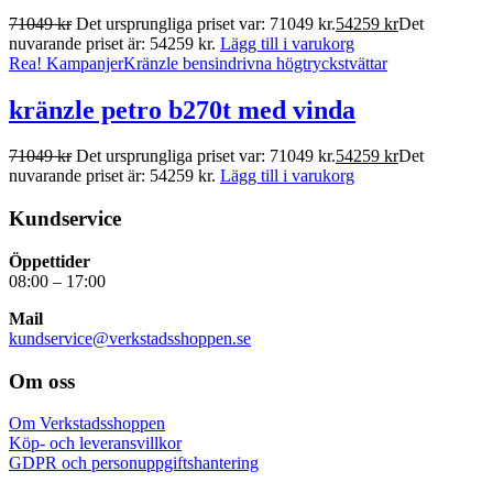
71049
kr
Det ursprungliga priset var: 71049 kr.
54259
kr
Det
nuvarande priset är: 54259 kr.
Lägg till i varukorg
Rea!
Kampanjer
Kränzle bensindrivna högtryckstvättar
kränzle petro b270t med vinda
71049
kr
Det ursprungliga priset var: 71049 kr.
54259
kr
Det
nuvarande priset är: 54259 kr.
Lägg till i varukorg
Kundservice
Öppettider
08:00 – 17:00
Mail
kundservice@verkstadsshoppen.se
Om oss
Om Verkstadsshoppen
Köp- och leveransvillkor
GDPR och personuppgiftshantering