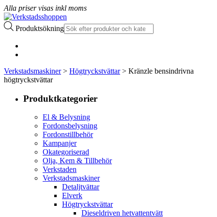
Alla priser visas inkl moms
Produktsökning
Verkstadsmaskiner
>
Högtryckstvättar
> Kränzle bensindrivna
högtryckstvättar
Produktkategorier
El & Belysning
Fordonsbelysning
Fordonstillbehör
Kampanjer
Okategoriserad
Olja, Kem & Tillbehör
Verkstaden
Verkstadsmaskiner
Detaljtvättar
Elverk
Högtryckstvättar
Dieseldriven hetvattentvätt