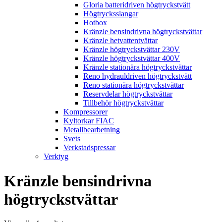
Gloria batteridriven högtryckstvätt
Högtrycksslangar
Hotbox
Kränzle bensindrivna högtryckstvättar
Kränzle hetvattentvättar
Kränzle högtryckstvättar 230V
Kränzle högtryckstvättar 400V
Kränzle stationära högtryckstvättar
Reno hydrauldriven högtryckstvätt
Reno stationära högtryckstvättar
Reservdelar högtryckstvättar
Tillbehör högtryckstvättar
Kompressorer
Kyltorkar FIAC
Metallbearbetning
Svets
Verkstadspressar
Verktyg
Kränzle bensindrivna
högtryckstvättar