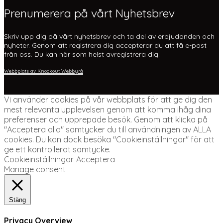
Prenumerera på vårt Nyhetsbrev
Skriv upp dig på vårt nyhetsbrev och ta del av erbjudanden och
nyheter. Genom att registrera dig accepterar du att få e-post
från oss. Du kan när som helst avregistrera dig.
Webbplats av Knockout Webbyrå
Vi använder cookies på vår webbplats för att ge dig den
mest relevanta upplevelsen genom att komma ihåg dina
preferenser och upprepade besök. Genom att klicka på
"Acceptera alla" samtycker du till användningen av ALLA
cookies. Du kan dock besöka "Cookieinställningar" för att
ge ett kontrollerat samtycke.
Cookieinställningar
Acceptera
Manage consent
Stäng
Privacy Overview