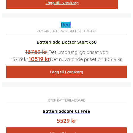
Lägg till i varukorg
Rea!
KAMPANJER
TELWIN BATTERILADDARE
Batteriladd Doctor Start 630
13759
kr
Det ursprungliga priset var:
10519
kr
13759 kr.
Det nuvarande priset är: 10519 kr.
Lägg till i varukorg
CTEK BATTERILADDARE
Batteriladdare Cs Free
5529
kr