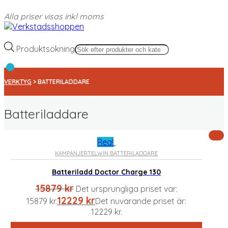
Alla priser visas inkl moms
Produktsökning
VERKTYG
> BATTERILADDARE
Batteriladdare
Rea!
KAMPANJER
TELWIN BATTERILADDARE
Standardsortering
Sortera efter popularitet
Batteriladd Doctor Charge 130
Sortera efter senast
15879
kr
Sortera efter pris: lågt till högt
Det ursprungliga priset var:
Sortera efter pris: högt till lågt
12229
kr
15879 kr.
Det nuvarande priset är:
12229 kr.