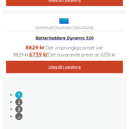
Rea!
KAMPANJER
TELWIN BATTERILADDARE
Batteriladdare Dynamic 520
8829
kr
Det ursprungliga priset var:
6739
kr
8829 kr.
Det nuvarande priset är: 6739 kr.
Lägg till i varukorg
1
2
3
→