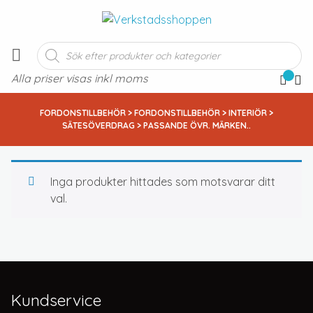
Produktsökning
Alla priser visas inkl moms
FORDONSTILLBEHÖR
>
FORDONSTILLBEHÖR
>
INTERIÖR
>
SÄTESÖVERDRAG
> PASSANDE ÖVR. MÄRKEN..
Inga produkter hittades som motsvarar ditt
val.
Kundservice