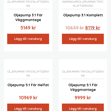
OLJEPUMPAR TRYCKLUFTSDRIV
KAMPANJER
OLJEPUMPAR TRYC
NA
KLUFTSDRIVNA
Oljepump 3:1 För
Oljepump 3:1 Komplett
Väggmontage
Det
Det
5149
kr
10639
kr
8119
kr
ursprungliga
nuva
priset
priset
Lägg till i varukorg
Lägg till i varukorg
var:
är:
10639 kr.
8119 kr
OLJEPUMPAR TRYCKLUFTSDRIV
OLJEPUMPAR TRYCKLUFTSDRIV
NA
NA
Oljepump 5:1 För Helfat
Oljepump 5:1 För
Väggmontage
10969
kr
9999
kr
Lägg till i varukorg
Lägg till i varukorg