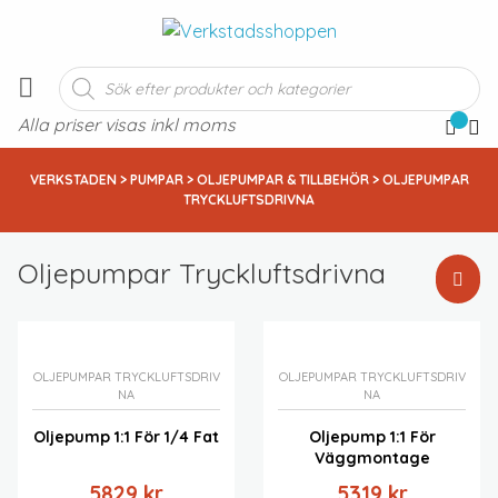
Produktsökning
Alla priser visas inkl moms
VERKSTADEN
>
PUMPAR
>
OLJEPUMPAR & TILLBEHÖR
> OLJEPUMPAR
TRYCKLUFTSDRIVNA
Oljepumpar Tryckluftsdrivna
Standardsortering
Sortera efter popularitet
Sortera efter senast
OLJEPUMPAR TRYCKLUFTSDRIV
OLJEPUMPAR TRYCKLUFTSDRIV
NA
NA
Sortera efter pris: lågt till högt
Sortera efter pris: högt till lågt
Oljepump 1:1 För 1/4 Fat
Oljepump 1:1 För
Väggmontage
5829
kr
5319
kr