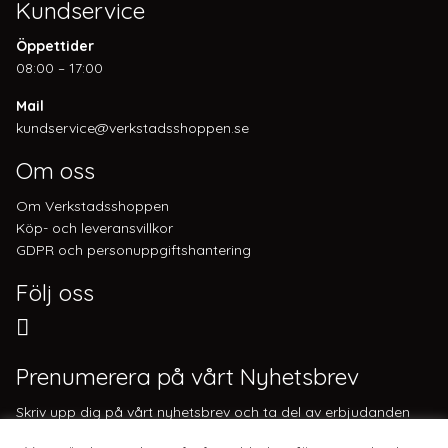
Kundservice
Öppettider
08:00 – 17:00
Mail
kundservice@verkstadsshoppen.se
Om oss
Om Verkstadsshoppen
Köp- och leveransvillkor
GDPR och personuppgiftshantering
Följ oss
Prenumerera på vårt Nyhetsbrev
Skriv upp dig på vårt nyhetsbrev och ta del av erbjudanden
och nyheter. Genom att registrera dig accepterar du att få e-