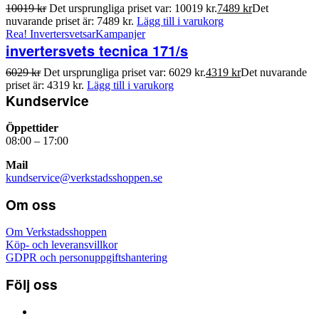
10019
kr
Det ursprungliga priset var: 10019 kr.
7489
kr
Det
nuvarande priset är: 7489 kr.
Lägg till i varukorg
Rea!
Invertersvetsar
Kampanjer
invertersvets tecnica 171/s
6029
kr
Det ursprungliga priset var: 6029 kr.
4319
kr
Det nuvarande
priset är: 4319 kr.
Lägg till i varukorg
Kundservice
Öppettider
08:00 – 17:00
Mail
kundservice@verkstadsshoppen.se
Om oss
Om Verkstadsshoppen
Köp- och leveransvillkor
GDPR och personuppgiftshantering
Följ oss