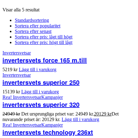
Visar alla 5 resultat
Standardsortering
Sortera efter popularitet
Sortera efter senast
Sortera efter pris: lågt till högt
Sortera efter pris: högt till lågt
Invertersvetsar
invertersvets force 165 m.till
5219
kr
Lägg till i varukorg
Invertersvetsar
invertersvets superior 250
15139
kr
Lägg till i varukorg
Rea!
Invertersvetsar
Kampanjer
invertersvets superior 320
24949
kr
Det ursprungliga priset var: 24949 kr.
20129
kr
Det
nuvarande priset är: 20129 kr.
Lägg till i varukorg
Rea!
Invertersvetsar
Kampanjer
invertersvets technology 236xt