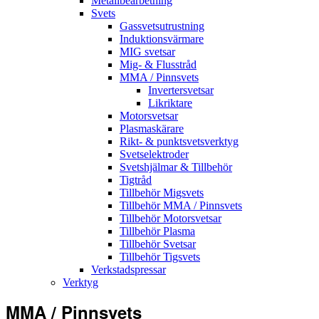
Metallbearbetning
Svets
Gassvetsutrustning
Induktionsvärmare
MIG svetsar
Mig- & Flusstråd
MMA / Pinnsvets
Invertersvetsar
Likriktare
Motorsvetsar
Plasmaskärare
Rikt- & punktsvetsverktyg
Svetselektroder
Svetshjälmar & Tillbehör
Tigtråd
Tillbehör Migsvets
Tillbehör MMA / Pinnsvets
Tillbehör Motorsvetsar
Tillbehör Plasma
Tillbehör Svetsar
Tillbehör Tigsvets
Verkstadspressar
Verktyg
MMA / Pinnsvets