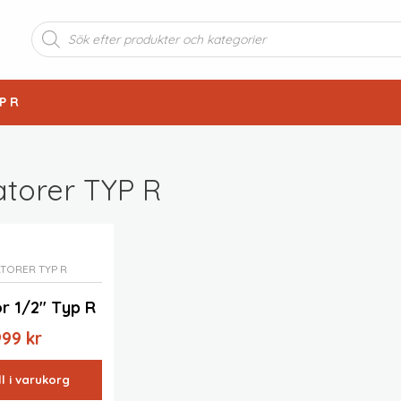
Produktsökning
P R
atorer TYP R
TORER TYP R
r 1/2″ Typ R
999
kr
ll i varukorg