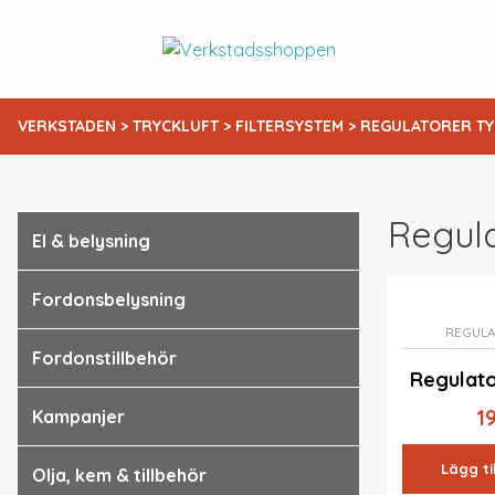
VERKSTADEN
>
TRYCKLUFT
>
FILTERSYSTEM
> REGULATORER TY
Regul
el & belysning
fordonsbelysning
REGULA
fordonstillbehör
Regulato
1
kampanjer
Lägg ti
olja, kem & tillbehör