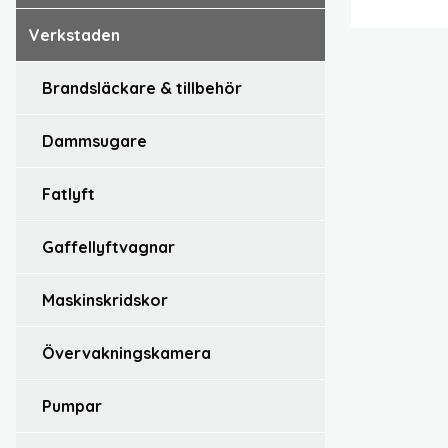
verkstaden
brandsläckare & tillbehör
dammsugare
fatlyft
gaffellyftvagnar
maskinskridskor
övervakningskamera
pumpar