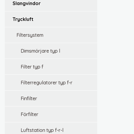
slangvindor
tryckluft
filtersystem
dimsmörjare typ l
filter typ f
filterregulatorer typ f-r
finfilter
förfilter
luftstation typ f-r-l