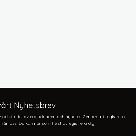
årt Nyhetsbrev
v och ta del av erbjudanden och nyheter. Genom att registrera
från oss. Du kan när som helst avregistrera dig.