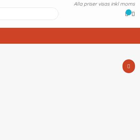
Alla priser visas inkl moms
Standardsortering
Sortera efter popularitet
Sortera efter senast
Sortera efter pris: lågt till högt
Sortera efter pris: högt till lågt