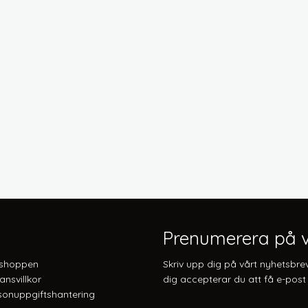
Prenumerera på v
shoppen
Skriv upp dig på vårt nyhetsbre
ansvillkor
dig accepterar du att få e-post 
onuppgiftshantering