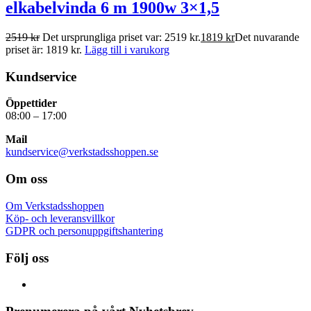
elkabelvinda 6 m 1900w 3×1,5
2519
kr
Det ursprungliga priset var: 2519 kr.
1819
kr
Det nuvarande
priset är: 1819 kr.
Lägg till i varukorg
Kundservice
Öppettider
08:00 – 17:00
Mail
kundservice@verkstadsshoppen.se
Om oss
Om Verkstadsshoppen
Köp- och leveransvillkor
GDPR och personuppgiftshantering
Följ oss