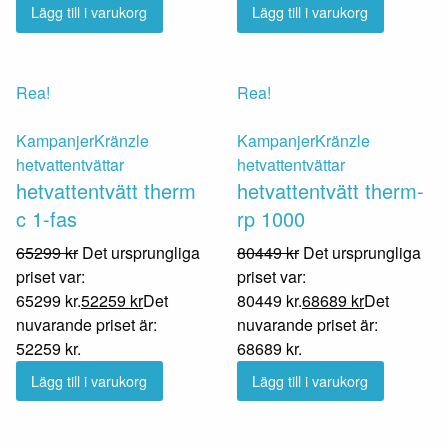
Lägg till i varukorg
Lägg till i varukorg
Rea!
Rea!
Kampanjer
Kränzle
Kampanjer
Kränzle
hetvattentvättar
hetvattentvättar
hetvattentvätt therm
hetvattentvätt therm-
c 1-fas
rp 1000
65299
kr
Det ursprungliga
80449
kr
Det ursprungliga
priset var:
priset var:
65299 kr.
52259
kr
Det
80449 kr.
68689
kr
Det
nuvarande priset är:
nuvarande priset är:
52259 kr.
68689 kr.
Lägg till i varukorg
Lägg till i varukorg