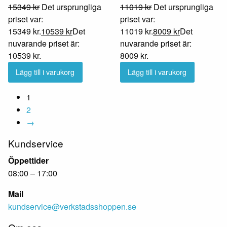
15349
kr
Det ursprungliga
11019
kr
Det ursprungliga
priset var:
priset var:
15349 kr.
10539
kr
Det
11019 kr.
8009
kr
Det
nuvarande priset är:
nuvarande priset är:
10539 kr.
8009 kr.
Lägg till i varukorg
Lägg till i varukorg
1
2
→
Kundservice
Öppettider
08:00 – 17:00
Mail
kundservice@verkstadsshoppen.se