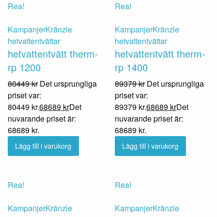
Rea!
Rea!
Kampanjer
Kränzle
Kampanjer
Kränzle
hetvattentvättar
hetvattentvättar
hetvattentvätt therm-
hetvattentvätt therm-
rp 1200
rp 1400
80449
kr
Det ursprungliga
89379
kr
Det ursprungliga
priset var:
priset var:
80449 kr.
68689
kr
Det
89379 kr.
68689
kr
Det
nuvarande priset är:
nuvarande priset är:
68689 kr.
68689 kr.
Lägg till i varukorg
Lägg till i varukorg
Rea!
Rea!
Kampanjer
Kränzle
Kampanjer
Kränzle