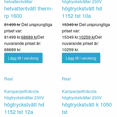
hetvattentvättar
högtryckstvättar 230V
hetvattentvätt therm-
högtryckstvätt hd
rp 1600
1152 tst 10a
81499
kr
Det ursprungliga
15349
kr
Det ursprungliga
priset var:
priset var:
81499 kr.
68689
kr
Det
15349 kr.
10259
kr
Det
nuvarande priset är:
nuvarande priset är:
68689 kr.
10259 kr.
Lägg till i varukorg
Lägg till i varukorg
Rea!
Rea!
Kampanjer
Kränzle
Kampanjer
Kränzle
högtryckstvättar 230V
högtryckstvättar 230V
högtryckstvätt hd
högtryckstvätt k 1050
1152 tst 12a
tst