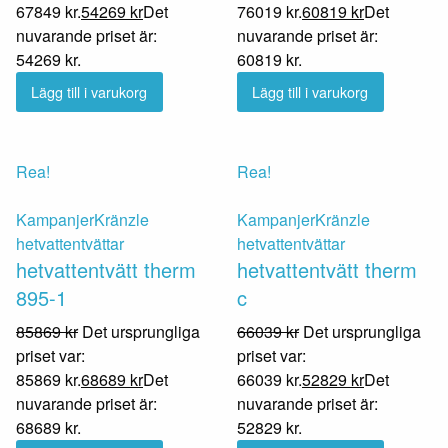
67849 kr.
54269
kr
Det
76019 kr.
60819
kr
Det
nuvarande priset är:
nuvarande priset är:
54269 kr.
60819 kr.
Lägg till i varukorg
Lägg till i varukorg
Rea!
Rea!
Kampanjer
Kränzle
Kampanjer
Kränzle
hetvattentvättar
hetvattentvättar
hetvattentvätt therm
hetvattentvätt therm
895-1
c
85869
kr
Det ursprungliga
66039
kr
Det ursprungliga
priset var:
priset var:
85869 kr.
68689
kr
Det
66039 kr.
52829
kr
Det
nuvarande priset är:
nuvarande priset är:
68689 kr.
52829 kr.