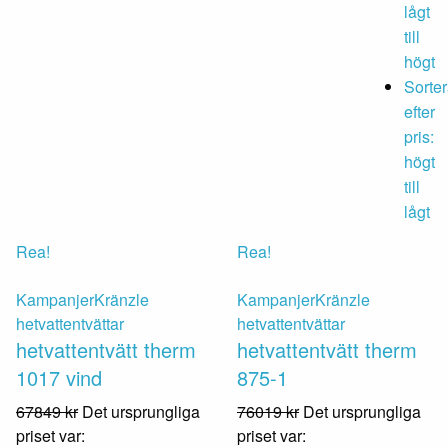
lågt
till
högt
Sorte
efter
pris:
högt
till
lågt
Rea!
Rea!
Kampanjer
Kränzle
Kampanjer
Kränzle
hetvattentvättar
hetvattentvättar
hetvattentvätt therm
hetvattentvätt therm
1017 vind
875-1
67849
kr
Det ursprungliga
76019
kr
Det ursprungliga
priset var:
priset var: