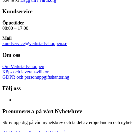
50449
kr
Lägg till i varukorg
Kundservice
Öppettider
08:00 – 17:00
Mail
kundservice@verkstadsshoppen.se
Om oss
Om Verkstadsshoppen
Köp- och leveransvillkor
GDPR och personuppgiftshantering
Följ oss
Prenumerera på vårt Nyhetsbrev
Skriv upp dig på vårt nyhetsbrev och ta del av erbjudanden och nyheter