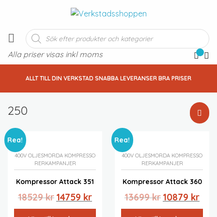
Produktsökning
Alla priser visas inkl moms
ALLT TILL DIN VERKSTAD SNABBA LEVERANSER BRA PRISER
250
Standardsortering
Rea!
Rea!
Sortera efter popularitet
Sortera efter senast
400V OLJESMORDA KOMPRESSO
400V OLJESMORDA KOMPRESSO
RER
KAMPANJER
RER
KAMPANJER
Sortera efter pris: lågt till högt
Sortera efter pris: högt till lågt
Kompressor Attack 351
Kompressor Attack 360
Det
Det
Det
Det
18529
kr
14759
kr
13699
kr
10879
kr
ursprungliga
nuvarande
ursprungliga
nuva