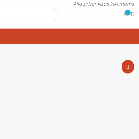
Alla priser visas inkl moms
Standardsortering
Sortera efter popularitet
Sortera efter senast
Sortera efter pris: lågt till högt
Sortera efter pris: högt till lågt