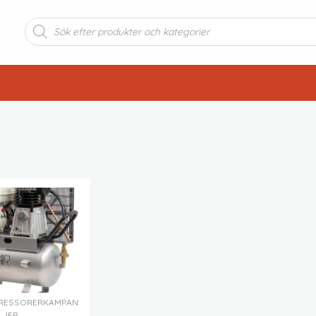
Produktsökning
RESSORER
KAMPAN
JER