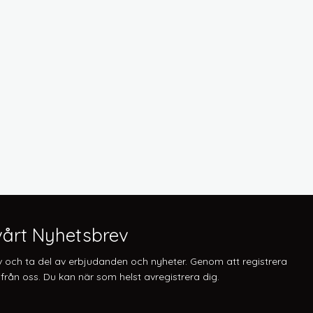
årt Nyhetsbrev
v och ta del av erbjudanden och nyheter. Genom att registrera
från oss. Du kan när som helst avregistrera dig.