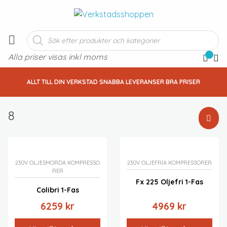
Produktsökning
Alla priser visas inkl moms
ALLT TILL DIN VERKSTAD SNABBA LEVERANSER BRA PRISER
8
Standardsortering
Sortera efter popularitet
Sortera efter senast
230V OLJESMORDA KOMPRESSO
230V OLJEFRIA KOMPRESSORER
RER
Sortera efter pris: lågt till högt
Fx 225 Oljefri 1-Fas
Sortera efter pris: högt till lågt
Colibri 1-Fas
6259
kr
4969
kr