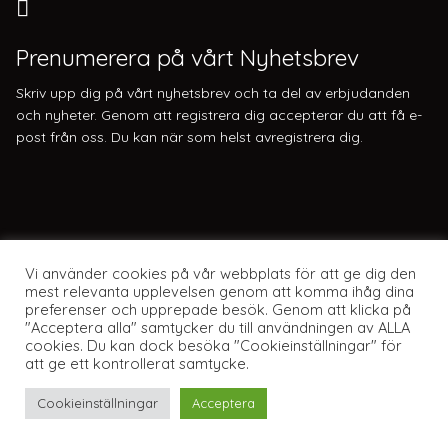
Prenumerera på vårt Nyhetsbrev
Skriv upp dig på vårt nyhetsbrev och ta del av erbjudanden
och nyheter. Genom att registrera dig accepterar du att få e-
post från oss. Du kan när som helst avregistrera dig.
Vi använder cookies på vår webbplats för att ge dig den
mest relevanta upplevelsen genom att komma ihåg dina
preferenser och upprepade besök. Genom att klicka på
"Acceptera alla" samtycker du till användningen av ALLA
cookies. Du kan dock besöka "Cookieinställningar" för
att ge ett kontrollerat samtycke.
Webbplats av Knockout Webbyrå
Cookieinställningar
Acceptera