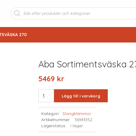
Produktsökning
TSVÄSKA 270
Aba Sortimentsväska 2
5469
kr
ABA
Lägg till i varukorg
SORTIMENTSVÄSKA
270
Kategori:
Slangklämmor
mängd
Artikelnummer:
36343352
Lagerstatus:
I lager