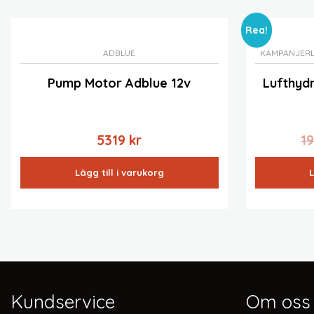
Rea!
ADBLUE
KAMPANJER
Pump Motor Adblue 12v
Lufthyd
5319
kr
1
Lägg till i varukorg
L
Kundservice
Om oss