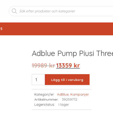
Produktsökning
25
Adblue Pump Piusi Thre
Det
Det
19989
kr
13359
kr
ursprungliga
nuvarande
priset
priset
ADBLUE
Lägg till i varukorg
var:
är:
PUMP
19989 kr.
13359 kr.
PIUSI
Kategori/er:
AdBlue
,
Kampanjer
THREE25
Artikelnummer:
39259712
mängd
Lagerstatus:
I lager