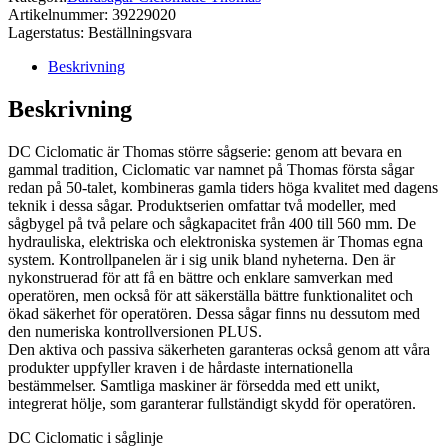
Artikelnummer:
39229020
Lagerstatus:
Beställningsvara
Beskrivning
Beskrivning
DC Ciclomatic är Thomas större sågserie: genom att bevara en
gammal tradition, Ciclomatic var namnet på Thomas första sågar
redan på 50-talet, kombineras gamla tiders höga kvalitet med dagens
teknik i dessa sågar. Produktserien omfattar två modeller, med
sågbygel på två pelare och sågkapacitet från 400 till 560 mm. De
hydrauliska, elektriska och elektroniska systemen är Thomas egna
system. Kontrollpanelen är i sig unik bland nyheterna. Den är
nykonstruerad för att få en bättre och enklare samverkan med
operatören, men också för att säkerställa bättre funktionalitet och
ökad säkerhet för operatören. Dessa sågar finns nu dessutom med
den numeriska kontrollversionen PLUS.
Den aktiva och passiva säkerheten garanteras också genom att våra
produkter uppfyller kraven i de hårdaste internationella
bestämmelser. Samtliga maskiner är försedda med ett unikt,
integrerat hölje, som garanterar fullständigt skydd för operatören.
DC Ciclomatic i såglinje