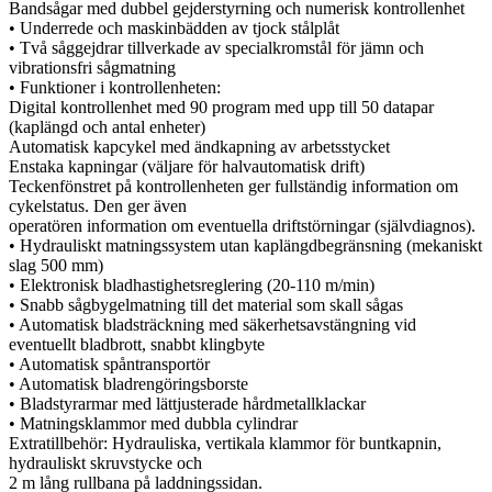
Bandsågar med dubbel gejderstyrning och numerisk kontrollenhet
• Underrede och maskinbädden av tjock stålplåt
• Två såggejdrar tillverkade av specialkromstål för jämn och
vibrationsfri sågmatning
• Funktioner i kontrollenheten:
Digital kontrollenhet med 90 program med upp till 50 datapar
(kaplängd och antal enheter)
Automatisk kapcykel med ändkapning av arbetsstycket
Enstaka kapningar (väljare för halvautomatisk drift)
Teckenfönstret på kontrollenheten ger fullständig information om
cykelstatus. Den ger även
operatören information om eventuella driftstörningar (självdiagnos).
• Hydrauliskt matningssystem utan kaplängdbegränsning (mekaniskt
slag 500 mm)
• Elektronisk bladhastighetsreglering (20-110 m/min)
• Snabb sågbygelmatning till det material som skall sågas
• Automatisk bladsträckning med säkerhetsavstängning vid
eventuellt bladbrott, snabbt klingbyte
• Automatisk spåntransportör
• Automatisk bladrengöringsborste
• Bladstyrarmar med lättjusterade hårdmetallklackar
• Matningsklammor med dubbla cylindrar
Extratillbehör: Hydrauliska, vertikala klammor för buntkapnin,
hydrauliskt skruvstycke och
2 m lång rullbana på laddningssidan.