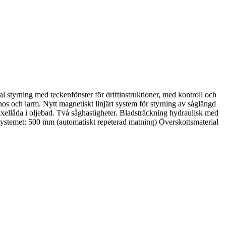
l styrning med teckenfönster för driftinstruktioner, med kontroll och
os och larm. Nytt magnetiskt linjärt system för styrning av såglängd
xellåda i oljebad. Två såghastigheter. Bladsträckning hydraulisk med
ystemet: 500 mm (automatiskt repeterad matning) Överskottsmaterial