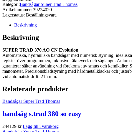
Kategori:
Bandsågar Super Trad Thomas
Artikelnummer:
39224020
Lagerstatus:
Beställningsvara
Beskrivning
Beskrivning
SUPER TRAD 370 AO CN Evolution
Automatiska, hydrauliska bandsågar med numerisk styrning, idealiska f
register över programmen, inklusive räkneverk och såglängd. Automatis
garanterar säker användning vid förekomst av smuts och kemikalier. S
manometer. Precisionsbladstyrning med hårdmetallklackar och juster
vid automatisk drift: 215 mm.
Relaterade produkter
Bandsågar Super Trad Thomas
bandsåg s.trad 380 so easy
244129
kr
Lägg till i varukorg
Bandsågar Super Trad Thomas