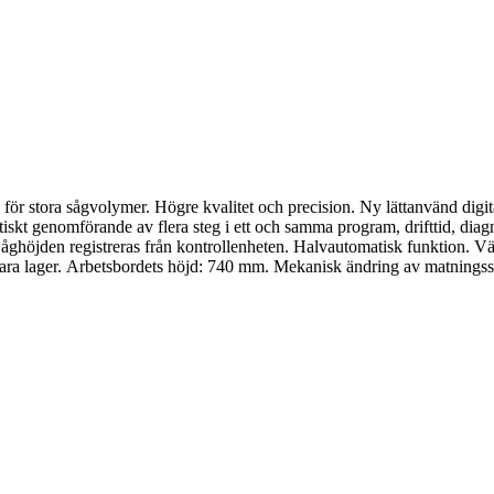
ör stora sågvolymer. Högre kvalitet och precision. Ny lättanvänd digita
kt genomförande av flera steg i ett och samma program, drifttid, diagn
åghöjden registreras från kontrollenheten. Halvautomatisk funktion. Vä
bara lager. Arbetsbordets höjd: 740 mm. Mekanisk ändring av matningss