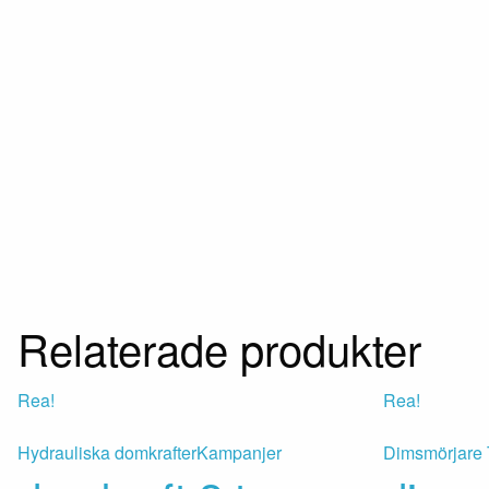
Relaterade produkter
Rea!
Rea!
Hydrauliska domkrafter
Kampanjer
Dimsmörjare