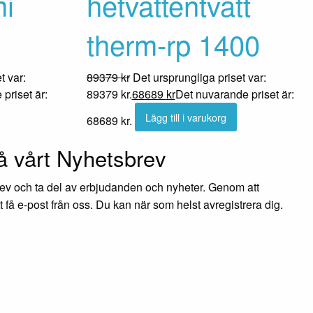
mi
hetvattentvätt
therm-rp 1400
t var:
89379
kr
Det ursprungliga priset var:
priset är:
89379 kr.
68689
kr
Det nuvarande priset är:
Lägg till i varukorg
68689 kr.
 vårt Nyhetsbrev
rev och ta del av erbjudanden och nyheter. Genom att
t få e-post från oss. Du kan när som helst avregistrera dig.