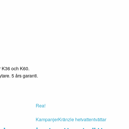
or K36 och K60.
tare. 5 års garanti.
Rea!
Kampanjer
Kränzle hetvattentvättar