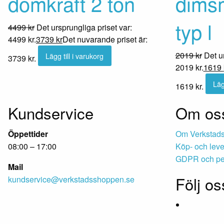
domkraft 2 ton
dimsm
typ l
4499
kr
Det ursprungliga priset var:
4499 kr.
3739
kr
Det nuvarande priset är:
2019
kr
Det u
Lägg till i varukorg
3739 kr.
2019 kr.
1619
Läg
1619 kr.
Kundservice
Om os
Öppettider
Om Verkstad
08:00 – 17:00
Köp- och leve
GDPR och per
Mail
Följ os
kundservice@verkstadsshoppen.se