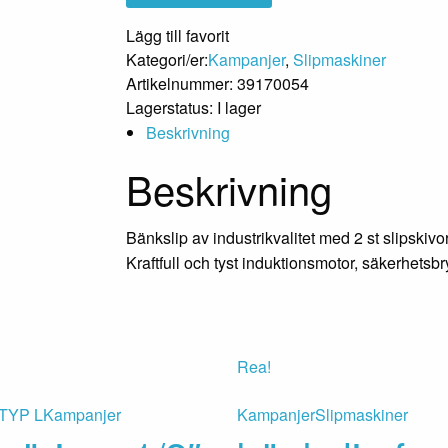
Lägg till favorit
Kategori/er:
Kampanjer
,
Slipmaskiner
Artikelnummer:
39170054
Lagerstatus:
I lager
Beskrivning
Beskrivning
Bänkslip av industrikvalitet med 2 st slipskiv
Kraftfull och tyst induktionsmotor, säkerhetsbry
Rea!
 TYP L
Kampanjer
Kampanjer
Slipmaskiner