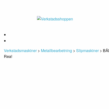
Verkstadsmaskiner
>
Metallbearbetning
>
Slipmaskiner
> BÄ
Rea!