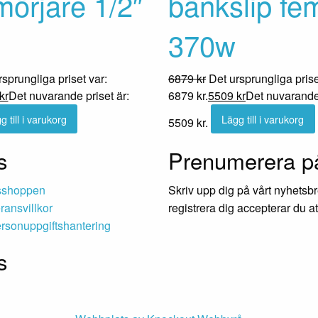
örjare 1/2″
bänkslip fe
370w
rsprungliga priset var:
6879
kr
Det ursprungliga prise
kr
Det nuvarande priset är:
6879 kr.
5509
kr
Det nuvarande 
g till i varukorg
Lägg till i varukorg
5509 kr.
s
Prenumerera på
sshoppen
Skriv upp dig på vårt nyhetsb
ransvillkor
registrera dig accepterar du at
sonuppgiftshantering
s