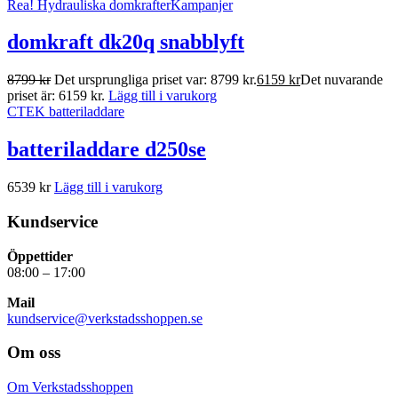
Rea!
Hydrauliska domkrafter
Kampanjer
domkraft dk20q snabblyft
8799
kr
Det ursprungliga priset var: 8799 kr.
6159
kr
Det nuvarande
priset är: 6159 kr.
Lägg till i varukorg
CTEK batteriladdare
batteriladdare d250se
6539
kr
Lägg till i varukorg
Kundservice
Öppettider
08:00 – 17:00
Mail
kundservice@verkstadsshoppen.se
Om oss
Om Verkstadsshoppen