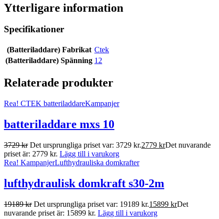
Ytterligare information
Specifikationer
(Batteriladdare) Fabrikat
Ctek
(Batteriladdare) Spänning
12
Relaterade produkter
Rea!
CTEK batteriladdare
Kampanjer
batteriladdare mxs 10
3729
kr
Det ursprungliga priset var: 3729 kr.
2779
kr
Det nuvarande
priset är: 2779 kr.
Lägg till i varukorg
Rea!
Kampanjer
Lufthydrauliska domkrafter
lufthydraulisk domkraft s30-2m
19189
kr
Det ursprungliga priset var: 19189 kr.
15899
kr
Det
nuvarande priset är: 15899 kr.
Lägg till i varukorg