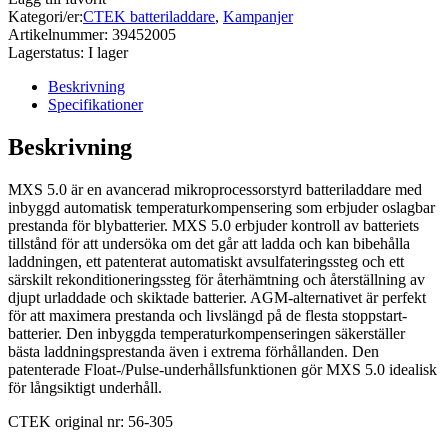
Kategori/er:
CTEK batteriladdare
,
Kampanjer
Artikelnummer:
39452005
Lagerstatus:
I lager
Beskrivning
Specifikationer
Beskrivning
MXS 5.0 är en avancerad mikroprocessorstyrd batteriladdare med
inbyggd automatisk temperaturkompensering som erbjuder oslagbar
prestanda för blybatterier. MXS 5.0 erbjuder kontroll av batteriets
tillstånd för att undersöka om det går att ladda och kan bibehålla
laddningen, ett patenterat automatiskt avsulfateringssteg och ett
särskilt rekonditioneringssteg för återhämtning och återställning av
djupt urladdade och skiktade batterier. AGM-alternativet är perfekt
för att maximera prestanda och livslängd på de flesta stoppstart-
batterier. Den inbyggda temperaturkompenseringen säkerställer
bästa laddningsprestanda även i extrema förhållanden. Den
patenterade Float-/Pulse-underhållsfunktionen gör MXS 5.0 idealisk
för långsiktigt underhåll.
CTEK original nr: 56-305