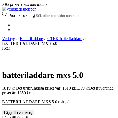
Alla priser visas inkl moms
Produktsökning
Verktyg
>
Batteriladdare
>
CTEK batteriladdare
>
BATTERILADDARE MXS 5.0
Rea!
batteriladdare mxs 5.0
1819
kr
Det ursprungliga priset var: 1819 kr.
1359
kr
Det nuvarande
priset är: 1359 kr.
BATTERILADDARE MXS 5.0 mängd
Lägg till i varukorg
Lägg till favorit