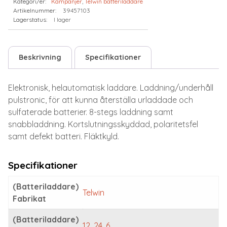
Kategori/er:
Kampanjer
,
Telwin batteriladdare
mängd
Artikelnummer:
39457103
Lagerstatus:
I lager
Beskrivning
Specifikationer
Elektronisk, helautomatisk laddare. Laddning/underhåll
pulstronic, för att kunna återställa urladdade och
sulfaterade batterier. 8-stegs laddning samt
snabbladdning. Kortslutningsskyddad, polaritetsfel
samt defekt batteri. Fläktkyld.
Specifikationer
(Batteriladdare)
Telwin
Fabrikat
(Batteriladdare)
12, 24, 6