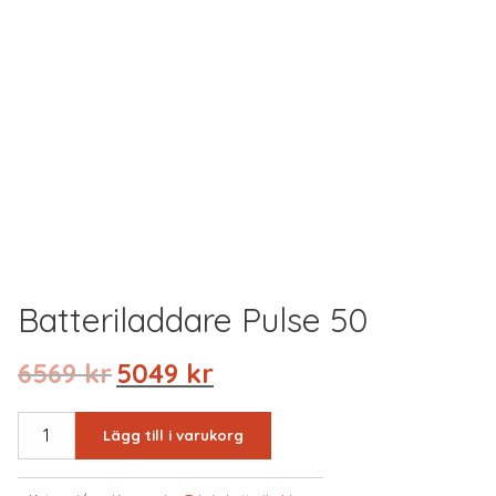
Batteriladdare Pulse 50
Det
Det
6569
kr
5049
kr
ursprungliga
nuvarande
priset
priset
BATTERILADDARE
Lägg till i varukorg
var:
är:
PULSE
6569 kr.
5049 kr.
50