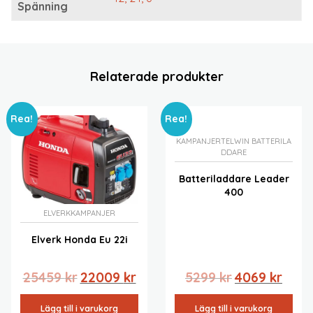
Spänning
Relaterade produkter
Rea!
Rea!
KAMPANJER
TELWIN BATTERILA
DDARE
Batteriladdare Leader
400
ELVERK
KAMPANJER
Elverk Honda Eu 22i
Det
Det
Det
Det
25459
kr
22009
kr
5299
kr
4069
kr
ursprungliga
nuvarande
ursprungliga
nuvar
priset
priset
priset
priset
Lägg till i varukorg
Lägg till i varukorg