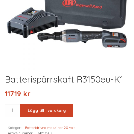
Batterispärrskaft R3150eu-K1
11719
kr
BATTERISPÄRRSKAFT
Lägg till i varukorg
R3150EU-
K1
Kategori:
Batteridrivna maskiner 20 volt
mängd
Artikelnummer:
34157140