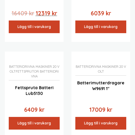
Det
Det
16409
kr
12319
kr
6039
kr
ursprungliga
nuvarande
priset
priset
Lägg till i varukorg
Lägg till i varukorg
var:
är:
16409 kr.
12319 kr.
BATTERIDRIVNA MASKINER 20 V
BATTERIDRIVNA MASKINER 20 V
OLT
FETTSPRUTOR BATTERIDRI
OLT
VNA
Batterimutterdragare
Fettspruta Batteri
W9691 1″
Lub5130
6409
kr
17009
kr
Lägg till i varukorg
Lägg till i varukorg