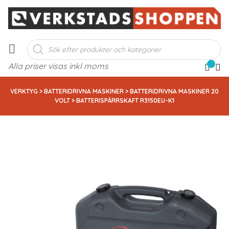
Produktsökning
Alla priser visas inkl moms
VERKTYG
>
BATTERIDRIVNA MASKINER
>
BATTERIDRIVNA MASKINER 20
VOLT
> BATTERISPÄRRSKAFT R3150EU-K1