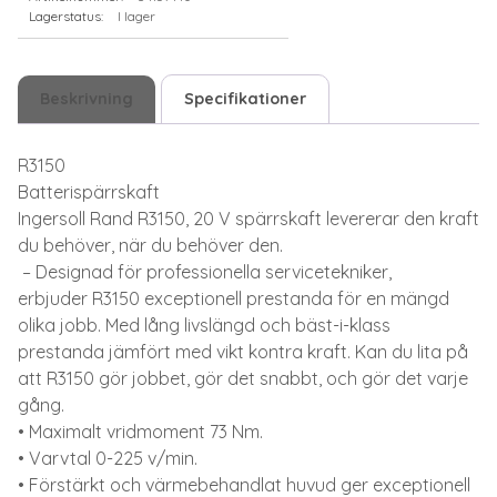
Lagerstatus:
I lager
Beskrivning
Specifikationer
R3150
Batterispärrskaft
Ingersoll Rand R3150, 20 V spärrskaft levererar den kraft
du behöver, när du behöver den.
– Designad för professionella servicetekniker,
erbjuder R3150 exceptionell prestanda för en mängd
olika jobb. Med lång livslängd och bäst-i-klass
prestanda jämfört med vikt kontra kraft. Kan du lita på
att R3150 gör jobbet, gör det snabbt, och gör det varje
gång.
• Maximalt vridmoment 73 Nm.
• Varvtal 0-225 v/min.
• Förstärkt och värmebehandlat huvud ger exceptionell