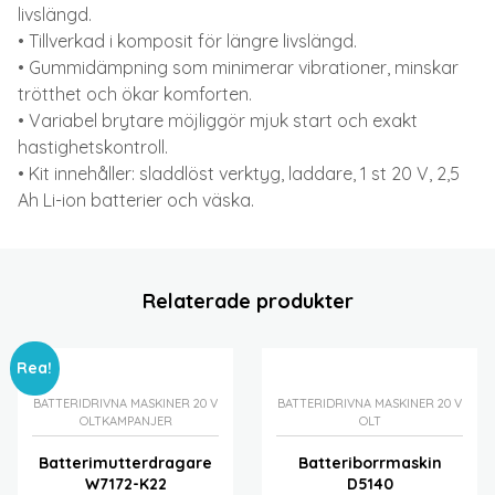
livslängd.
• Tillverkad i komposit för längre livslängd.
• Gummidämpning som minimerar vibrationer, minskar
trötthet och ökar komforten.
• Variabel brytare möjliggör mjuk start och exakt
hastighetskontroll.
• Kit innehåller: sladdlöst verktyg, laddare, 1 st 20 V, 2,5
Ah Li-ion batterier och väska.
Relaterade produkter
Rea!
BATTERIDRIVNA MASKINER 20 V
BATTERIDRIVNA MASKINER 20 V
OLT
KAMPANJER
OLT
Batterimutterdragare
Batteriborrmaskin
W7172-K22
D5140