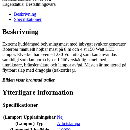
Lagerstatus:
Beställningsvara
Beskrivning
Specifikationer
Beskrivning
Extremt ljuddämpad belysningsmast med inbyggt synkrongenerator.
Roterbar manuellt höjbar mast på 8 m och 4 st 150 Watt LED
lampor. Elverket har även ett 230 Volt uttag som kan användas
samtidigt som lamporna lyser. Lättöverskådlig panel med
timräknare, bränslemätare och lampor av/på. Masten är monterad på
flyttbart släp med dragögla (traktordrag).
Bilden visar bromsad trailer.
Ytterligare information
Specifikationer
(Lampor) Uppladningsbar
Nej
(Lampor) Typ
Arbetslampa
(Lampor) Ljusflöde
110000