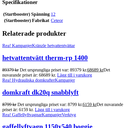
Specifikationer
(Startbooster) Spänning
12
(Startbooster) Fabrikat
Ceteor
Relaterade produkter
Rea!
Kampanjer
Kränzle hetvattentvättar
hetvattentvätt therm-rp 1400
89379
kr
Det ursprungliga priset var: 89379 kr.
68689
kr
Det
nuvarande priset är: 68689 kr.
Lägg till i varukorg
Rea!
Hydrauliska domkrafter
Kampanjer
domkraft dk20q snabblyft
8799
kr
Det ursprungliga priset var: 8799 kr.
6159
kr
Det nuvarande
priset är: 6159 kr.
Lägg till i varukorg
Rea!
Gaffellyftvagnar
Kampanjer
Verktyg
gaffellyftvagn 1150x540 boggie