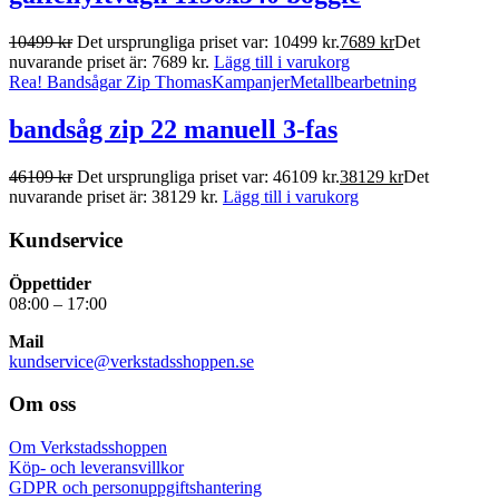
10499
kr
Det ursprungliga priset var: 10499 kr.
7689
kr
Det
nuvarande priset är: 7689 kr.
Lägg till i varukorg
Rea!
Bandsågar Zip Thomas
Kampanjer
Metallbearbetning
bandsåg zip 22 manuell 3-fas
46109
kr
Det ursprungliga priset var: 46109 kr.
38129
kr
Det
nuvarande priset är: 38129 kr.
Lägg till i varukorg
Kundservice
Öppettider
08:00 – 17:00
Mail
kundservice@verkstadsshoppen.se
Om oss
Om Verkstadsshoppen
Köp- och leveransvillkor
GDPR och personuppgiftshantering