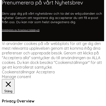
Prenumerera på vårt Nyhetsbrev
Skriv upp dig på vårt nyhetsbrev och ta del av erbjudanden och
nyheter. Genom att registrera dig accepterar du att få e-post
från oss. Du kan när som helst avregistrera dig.
Webbplats av Knockout Webbyrå
Vi använder cookies på vår webbplats för att ge dig den
mest relevanta upplevelsen genom att komma ihåg dina
preferenser och upprepade besök. Genom att klicka på
"Acceptera alla" samtycker du till användningen av ALLA
cookies. Du kan dock besöka "Cookieinställningar" för att
ge ett kontrollerat samtycke.
Cookieinställningar
Acceptera
Manage consent
Stäng
Privacy Overview