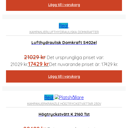
Lägg till i varukorg
Rea!
KAMPANJER
LUFTHYDRAULISKA DOMKRAFTER
Lufthydraulisk Domkraft S402el
21029
kr
Det ursprungliga priset var:
17429
kr
21029 kr.
Det nuvarande priset är: 17429 kr.
Lägg till i varukorg
Rea!
KAMPANJER
KRÄNZLE HÖGTRYCKSTVÄTTAR 230V
Högtryckstvätt K 2160 Tst