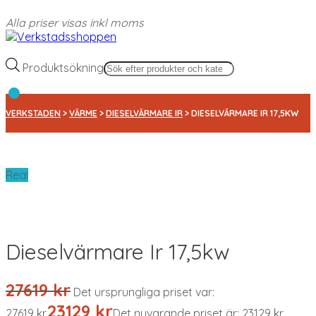
Alla priser visas inkl moms
Produktsökning
VERKSTADEN
>
VÄRME
>
DIESELVÄRMARE IR
> DIESELVÄRMARE IR 17,5KW
Rea!
Dieselvärmare Ir 17,5kw
27619
kr
Det ursprungliga priset var:
23129
kr
27619 kr.
Det nuvarande priset är: 23129 kr.