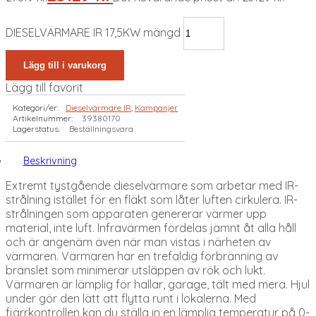
DIESELVÄRMARE IR 17,5KW mängd
Lägg till i varukorg
Lägg till favorit
Kategori/er:
Dieselvärmare IR
,
Kampanjer
Artikelnummer:
39380170
Lagerstatus:
Beställningsvara
Beskrivning
Extremt tystgående dieselvärmare som arbetar med IR-
strålning istället för en fläkt som låter luften cirkulera. IR-
strålningen som apparaten genererar värmer upp
material, inte luft. Infravärmen fördelas jämnt åt alla håll
och är angenäm även när man vistas i närheten av
värmaren. Värmaren har en trefaldig förbränning av
bränslet som minimerar utsläppen av rök och lukt.
Värmaren är lämplig för hallar, garage, tält med mera. Hjul
under gör den lätt att flytta runt i lokalerna. Med
fjärrkontrollen kan du ställa in en lämplig temperatur på 0-