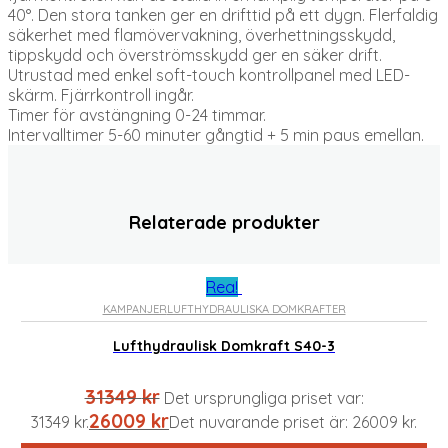
40°. Den stora tanken ger en drifttid på ett dygn. Flerfaldig
säkerhet med flamövervakning, överhettningsskydd,
tippskydd och överströmsskydd ger en säker drift.
Utrustad med enkel soft-touch kontrollpanel med LED-
skärm. Fjärrkontroll ingår.
Timer för avstängning 0-24 timmar.
Intervalltimer 5-60 minuter gångtid + 5 min paus emellan.
Relaterade produkter
Rea!
KAMPANJER
LUFTHYDRAULISKA DOMKRAFTER
Lufthydraulisk Domkraft S40-3
31349
kr
Det ursprungliga priset var:
26009
kr
31349 kr.
Det nuvarande priset är: 26009 kr.