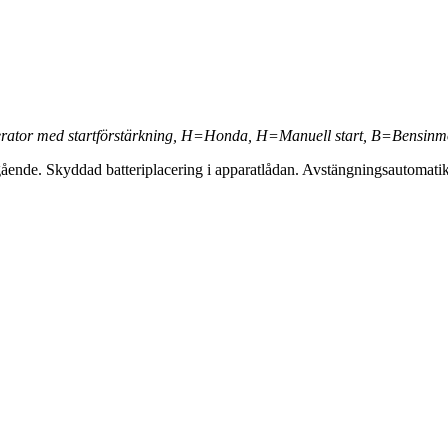
ator med startförstärkning, H=Honda, H=Manuell start, B=Bensinmot
ystgående. Skyddad batteriplacering i apparatlådan. Avstängningsautomat