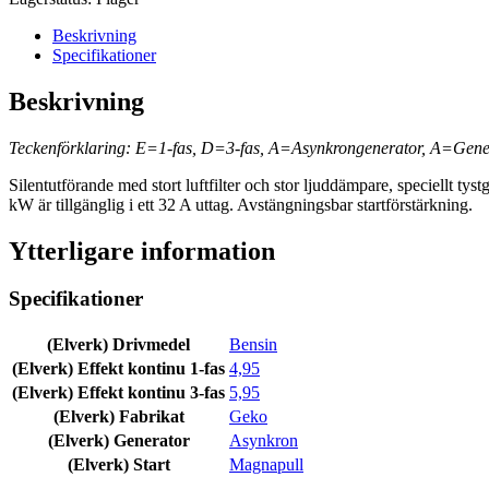
Beskrivning
Specifikationer
Beskrivning
Teckenförklaring: E=1-fas, D=3-fas, A=Asynkrongenerator, A=Gener
Silentutförande med stort luftfilter och stor ljuddämpare, speciellt t
kW är tillgänglig i ett 32 A uttag. Avstängningsbar startförstärkning.
Ytterligare information
Specifikationer
(Elverk) Drivmedel
Bensin
(Elverk) Effekt kontinu 1-fas
4,95
(Elverk) Effekt kontinu 3-fas
5,95
(Elverk) Fabrikat
Geko
(Elverk) Generator
Asynkron
(Elverk) Start
Magnapull