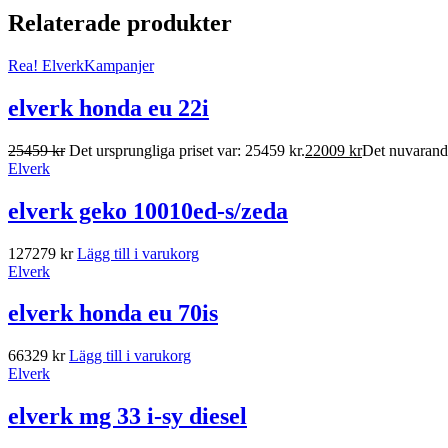
Relaterade produkter
Rea!
Elverk
Kampanjer
elverk honda eu 22i
25459
kr
Det ursprungliga priset var: 25459 kr.
22009
kr
Det nuvarande
Elverk
elverk geko 10010ed-s/zeda
127279
kr
Lägg till i varukorg
Elverk
elverk honda eu 70is
66329
kr
Lägg till i varukorg
Elverk
elverk mg 33 i-sy diesel