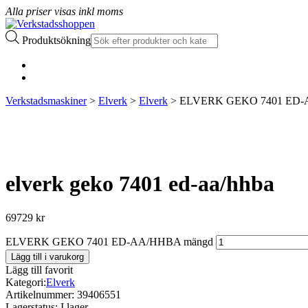
Alla priser visas inkl moms
Produktsökning
Verkstadsmaskiner
>
Elverk
>
Elverk
> ELVERK GEKO 7401 ED
elverk geko 7401 ed-aa/hhba
69729
kr
ELVERK GEKO 7401 ED-AA/HHBA mängd
Lägg till i varukorg
Lägg till favorit
Kategori:
Elverk
Artikelnummer:
39406551
Lagerstatus:
I lager