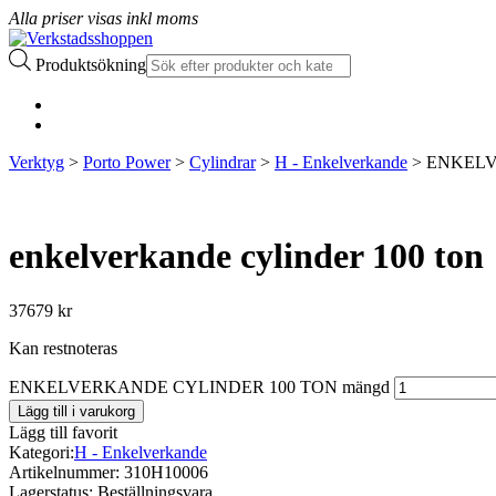
Alla priser visas inkl moms
Produktsökning
Verktyg
>
Porto Power
>
Cylindrar
>
H - Enkelverkande
> ENKELV
enkelverkande cylinder 100 ton
37679
kr
Kan restnoteras
ENKELVERKANDE CYLINDER 100 TON mängd
Lägg till i varukorg
Lägg till favorit
Kategori:
H - Enkelverkande
Artikelnummer:
310H10006
Lagerstatus:
Beställningsvara