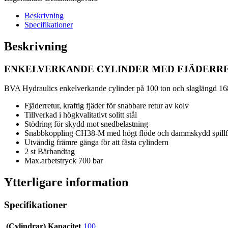
Beskrivning
Specifikationer
Beskrivning
ENKELVERKANDE CYLINDER MED FJÄDERRET
BVA Hydraulics enkelverkande cylinder på 100 ton och slaglängd 168 
Fjäderretur, kraftig fjäder för snabbare retur av kolv
Tillverkad i högkvalitativt solitt stål
Stödring för skydd mot snedbelastning
Snabbkoppling CH38-M med högt flöde och dammskydd spillfri
Utvändig främre gänga för att fästa cylindern
2 st Bärhandtag
Max.arbetstryck 700 bar
Ytterligare information
Specifikationer
(Cylindrar) Kapacitet
100