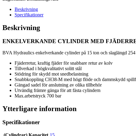
Beskrivning
Specifikationer
Beskrivning
ENKELVERKANDE CYLINDER MED FJÄDERRET
BVA Hydraulics enkelverkande cylinder på 15 ton och slaglängd 254 m
Fjäderretur, kraftig fjäder för snabbare retur av kolv
Tillverkad i högkvalitativt solitt stål
Stödring för skydd mot snedbelastning
Snabbkoppling CH38-M med högt flöde och dammskydd spillfri
Gängad sadel för anslutning av olika tillbehör
Utvändig främre gänga för att fästa cylindern
Max.arbetstryck 700 bar
Ytterligare information
Specifikationer
(Cylindrar) Kapacitet
15