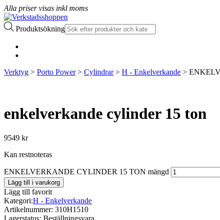
Alla priser visas inkl moms
Produktsökning
Verktyg
>
Porto Power
>
Cylindrar
>
H - Enkelverkande
> ENKELV
enkelverkande cylinder 15 ton
9549
kr
Kan restnoteras
ENKELVERKANDE CYLINDER 15 TON mängd
Lägg till i varukorg
Lägg till favorit
Kategori:
H - Enkelverkande
Artikelnummer:
310H1510
Lagerstatus:
Beställningsvara