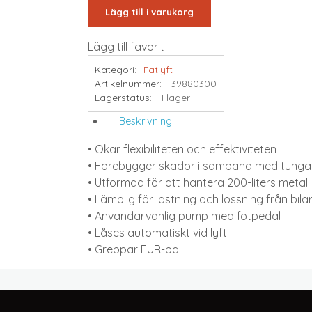
Lägg till i varukorg
Lägg till favorit
Kategori:
Fatlyft
Artikelnummer:
39880300
Lagerstatus:
I lager
Beskrivning
• Ökar flexibiliteten och effektiviteten
• Förebygger skador i samband med tunga 
• Utformad för att hantera 200-liters metall 
• Lämplig för lastning och lossning från bila
• Användarvänlig pump med fotpedal
• Låses automatiskt vid lyft
• Greppar EUR-pall