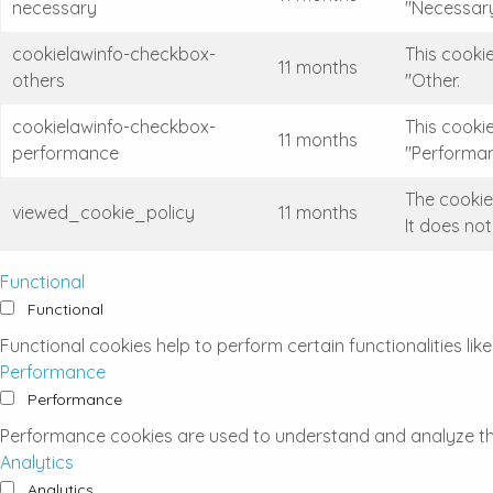
necessary
"Necessary
cookielawinfo-checkbox-
This cooki
11 months
others
"Other.
cookielawinfo-checkbox-
This cooki
11 months
performance
"Performan
The cookie
viewed_cookie_policy
11 months
It does no
Functional
Functional
Functional cookies help to perform certain functionalities li
Performance
Performance
Performance cookies are used to understand and analyze the k
Analytics
Analytics