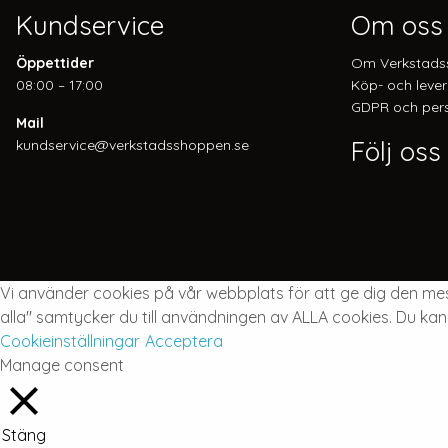
Kundservice
Om oss
Öppettider
Om Verkstads
08:00 – 17:00
Köp- och lever
GDPR och pers
Mail
Följ oss
kundservice@verkstadsshoppen.se
Vi använder cookies på vår webbplats för att ge dig den m
alla" samtycker du till användningen av ALLA cookies. Du kan
Cookieinställningar
Acceptera
Manage consent
Stäng