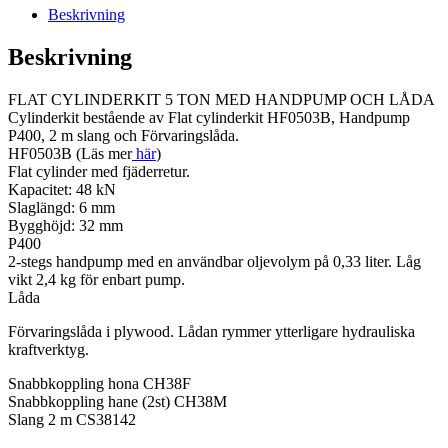
Beskrivning
Beskrivning
FLAT CYLINDERKIT 5 TON MED HANDPUMP OCH LÅDA
Cylinderkit bestående av Flat cylinderkit HF0503B, Handpump
P400, 2 m slang och Förvaringslåda.
HF0503B (Läs mer
här
)
Flat cylinder med fjäderretur.
Kapacitet: 48 kN
Slaglängd: 6 mm
Bygghöjd: 32 mm
P400
2-stegs handpump med en användbar oljevolym på 0,33 liter. Låg
vikt 2,4 kg för enbart pump.
Låda
Förvaringslåda i plywood. Lådan rymmer ytterligare hydrauliska
kraftverktyg.
Snabbkoppling hona CH38F
Snabbkoppling hane (2st) CH38M
Slang 2 m CS38142