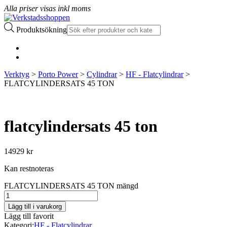
Alla priser visas inkl moms
Produktsökning
Verktyg
>
Porto Power
>
Cylindrar
>
HF - Flatcylindrar
>
FLATCYLINDERSATS 45 TON
flatcylindersats 45 ton
14929
kr
Kan restnoteras
FLATCYLINDERSATS 45 TON mängd
Lägg till i varukorg
Lägg till favorit
Kategori:
HF - Flatcylindrar