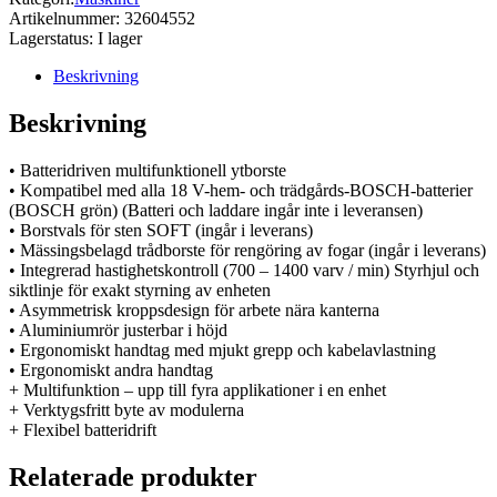
Artikelnummer:
32604552
Lagerstatus:
I lager
Beskrivning
Beskrivning
• Batteridriven multifunktionell ytborste
• Kompatibel med alla 18 V-hem- och trädgårds-BOSCH-batterier
(BOSCH grön) (Batteri och laddare ingår inte i leveransen)
• Borstvals för sten SOFT (ingår i leverans)
• Mässingsbelagd trådborste för rengöring av fogar (ingår i leverans)
• Integrerad hastighetskontroll (700 – 1400 varv / min) Styrhjul och
siktlinje för exakt styrning av enheten
• Asymmetrisk kroppsdesign för arbete nära kanterna
• Aluminiumrör justerbar i höjd
• Ergonomiskt handtag med mjukt grepp och kabelavlastning
• Ergonomiskt andra handtag
+ Multifunktion – upp till fyra applikationer i en enhet
+ Verktygsfritt byte av modulerna
+ Flexibel batteridrift
Relaterade produkter