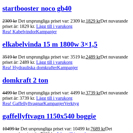
startbooster noco gb40
2309
kr
Det ursprungliga priset var: 2309 kr.
1829
kr
Det nuvarande
priset är: 1829 kr.
Lägg till i varukorg
Rea!
Kabelvindor
Kampanjer
elkabelvinda 15 m 1800w 3×1,5
3519
kr
Det ursprungliga priset var: 3519 kr.
2489
kr
Det nuvarande
priset är: 2489 kr.
Lägg till i varukorg
Rea!
Hydrauliska domkrafter
Kampanjer
domkraft 2 ton
4499
kr
Det ursprungliga priset var: 4499 kr.
3739
kr
Det nuvarande
priset är: 3739 kr.
Lägg till i varukorg
Rea!
Gaffellyftvagnar
Kampanjer
Verktyg
gaffellyftvagn 1150x540 boggie
10499
kr
Det ursprungliga priset var: 10499 kr.
7689
kr
Det