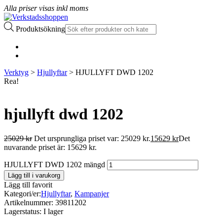
Alla priser visas inkl moms
Produktsökning
Verktyg
>
Hjullyftar
> HJULLYFT DWD 1202
Rea!
hjullyft dwd 1202
25029
kr
Det ursprungliga priset var: 25029 kr.
15629
kr
Det
nuvarande priset är: 15629 kr.
HJULLYFT DWD 1202 mängd
Lägg till i varukorg
Lägg till favorit
Kategori/er:
Hjullyftar
,
Kampanjer
Artikelnummer:
39811202
Lagerstatus:
I lager