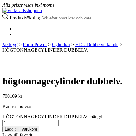
Alla priser visas inkl moms
Produktsökning
Verktyg
>
Porto Power
>
Cylindrar
>
HD - Dubbelverkande
>
HÖGTONNAGECYLINDER DUBBELV.
högtonnagecylinder dubbelv.
700109
kr
Kan restnoteras
HÖGTONNAGECYLINDER DUBBELV. mängd
Lägg till i varukorg
Lägg till favorit