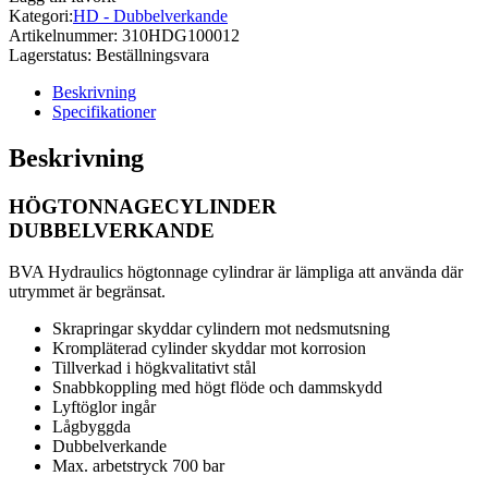
Kategori:
HD - Dubbelverkande
Artikelnummer:
310HDG100012
Lagerstatus:
Beställningsvara
Beskrivning
Specifikationer
Beskrivning
HÖGTONNAGECYLINDER
DUBBELVERKANDE
BVA Hydraulics högtonnage cylindrar är lämpliga att använda där
utrymmet är begränsat.
Skrapringar skyddar cylindern mot nedsmutsning
Krompläterad cylinder skyddar mot korrosion
Tillverkad i högkvalitativt stål
Snabbkoppling med högt flöde och dammskydd
Lyftöglor ingår
Lågbyggda
Dubbelverkande
Max. arbetstryck 700 bar