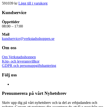
591039
kr
Lägg till i varukorg
Kundservice
Öppettider
08:00 – 17:00
Mail
kundservice@verkstadsshoppen.se
Om oss
Om Verkstadsshoppen
Köp- och leveransvillkor
GDPR och personuppgiftshantering
Följ oss
Prenumerera på vårt Nyhetsbrev
Skriv upp dig på vårt nyhetsbrev och ta del av erbjudanden och
nyheter. Genom att registrera dig accepterar du att få e-post från oss.